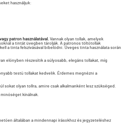
seket használjuk:
 vagy patron használatával.
Vannak olyan tollak, amelyek
knál a tintát üvegben tárolják. A patronos töltőtollak
l a tinta felszívásával bibelődni. Üveges tinta használata során
an előnyben részesítik a súlyosabb, elegáns tollakat, míg
ékonyabb testű tollakat kedvelik. Érdemes megnézni a
úl sokat olyan tollra, amire csak alkalmanként lesz szükséged.
b minőséget kínálnak.
önhetően általában a mindennapi írásokhoz és jegyzeteléshez