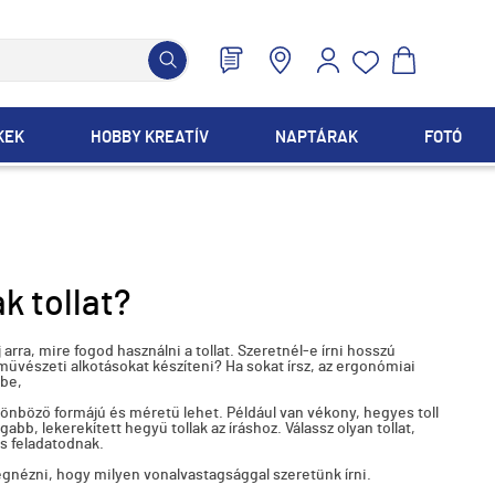
KEK
HOBBY KREATÍV
NAPTÁRAK
FOTÓ
k tollat?
 arra, mire fogod használni a tollat. Szeretnél-e írni hosszú
művészeti alkotásokat készíteni? Ha sokat írsz, az ergonómiai
be,
lönböző formájú és méretű lehet. Például van vékony, hegyes toll
abb, lekerekített hegyű tollak az íráshoz. Válassz olyan tollat,
s feladatodnak.
nézni, hogy milyen vonalvastagsággal szeretünk írni.