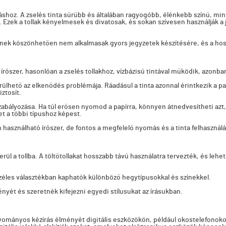
 íráshoz. A zselés tinta sűrűbb és általában ragyogóbb, élénkebb színű, mi
. Ezek a tollak kényelmesek és divatosak, és sokan szívesen használják a 
nek köszönhetően nem alkalmasak gyors jegyzetek készítésére, és a hossz
 az írószer, hasonlóan a zselés tollakhoz, vízbázisú tintával működik, az
erülhető az elkenődés problémája. Ráadásul a tinta azonnal érintkezik a pa
ztosít.
szabályozása. Ha túl erősen nyomod a papírra, könnyen átnedvesítheti azt
ket a többi típushoz képest.
használható írószer, de fontos a megfelelő nyomás és a tinta felhaszná
kerül a tollba. A töltőtollakat hosszabb távú használatra tervezték, és leh
széles választékban kaphatók különböző hegytípusokkal és színekkel.
ényét és szeretnék kifejezni egyedi stílusukat az írásukban.
agyományos kézírás élményét digitális eszközökön, például okostelefonok