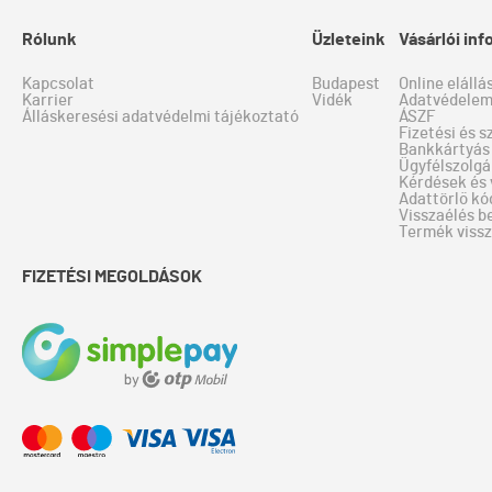
Rólunk
Üzleteink
Vásárlói in
Kapcsolat
Budapest
Online elállá
Karrier
Vidék
Adatvédele
Álláskeresési adatvédelmi tájékoztató
ÁSZF
Fizetési és s
Bankkártyás 
Ügyfélszolgá
Kérdések és 
Adattörlő kó
Visszaélés b
Termék viss
FIZETÉSI MEGOLDÁSOK