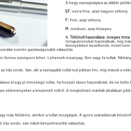
A hegy vastagságára az alábbi jelölé
·
EF:
extra fine, azaz nagyon vékony
·
F:
fine, azaz vékony
·
M
: medium, azaz közepes
4. Töltőtoll használata: üveges tinta
tintapatronokat használnak, míg máso
könnyebben kezelhetők, mivel nem kel
használat esetén gazdaságosabb választás.
ntén fontos szempont lehet. Lehetnek műanyag, fém vagy fa tollak. Néhány
z írás során. Van, aki a vastagabb tollal tud jobban írni, míg mások a v
ssz el egy jó minőségű tollat, ha hosszú távon használnád, de ne költs t
ss véleményeket a kiszemelt tollról. A megbízható márkák általában job
a vagy más felületre, amikor a tollat mozgatjuk. A gyors száradásnak kösz
ó írás során, van náluk kényelmesebb választás.