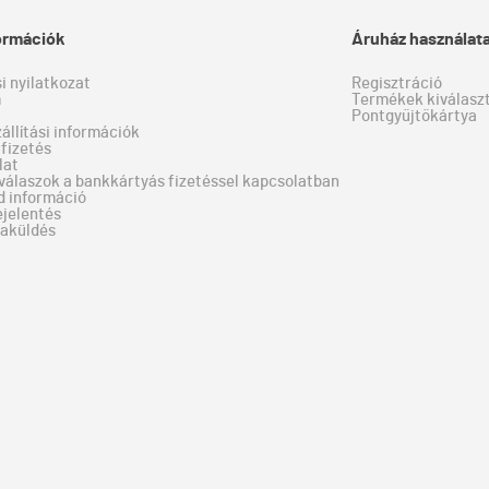
formációk
Áruház használat
si nyilatkozat
Regisztráció
m
Termékek kiválaszt
Pontgyűjtőkártya
zállítási információk
fizetés
lat
válaszok a bankkártyás fizetéssel kapcsolatban
d információ
ejelentés
zaküldés