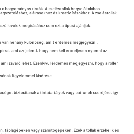
nt a hagyományos tinták. A zseléstollak hegye általában
jegyzeteléshez, aláírásokhoz és kreatív írásokhoz. A zseléstollak
ú levelek megírásához sem ezt a típust ajánljuk.
onban van néhány különbség, amit érdemes megjegyezni.
pírral, ami azt jelenti, hogy nem kell erőteljesen nyomni az
, ami zavaró lehet. Ezenkívül érdemes megjegyezni, hogy a roller
lásának figyelemmel kísérése.
etőséget biztosítanak a tintatartályok vagy patronok cseréjére, így
on, táblagépeken vagy számítógépeken. Ezek a tollak érzékelik és