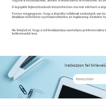
rögzítik a mozdulatokat, amikor a felületükhöz érintkeznek, és d
A legújabb fejlesztéseknek köszönhetően ma már elérhető a digitál
Fontos megjegyezni, hogy a digitális tollaknak szükségük van ko
általában különböző nyomásérzékelési és hajlásszög-észlelési f
Ne felejtsd el, hogy a toll kiválasztása személyes preferenciákra 
kellemesebb lesz.
Iratkozzon fel hírleve