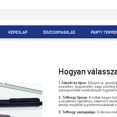
KÉPESLAP
DÍSZCSOMAGOLÁS
PARTY TERMÉ
Hogyan válassza
1. Íráscél és típus:
Először is, gondolj
esszéket, jegyzetelni, vagy esetleg 
szempontoka vedd először figyelem
2. Tollhegy típusa:
A tollak hegye kü
a részletes rajzokhoz, valamint vastag
amely megfelel a preferenciáidnak é
3. Tollhegy vastagsága:
Érdemes meg