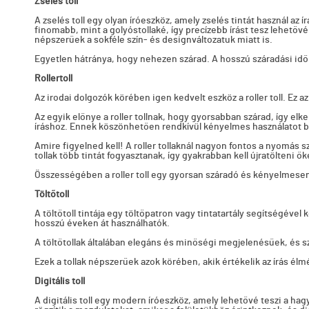
Zselés toll
A zselés toll egy olyan íróeszköz, amely zselés tintát használ az
finomabb, mint a golyóstollaké, így precízebb írást tesz lehetővé
népszerűek a sokféle szín- és designváltozatuk miatt is.
Egyetlen hátránya, hogy nehezen szárad. A hosszú száradási idő
Rollertoll
Az irodai dolgozók körében igen kedvelt eszköz a roller toll. Ez
Az egyik előnye a roller tollnak, hogy gyorsabban szárad, így elk
íráshoz. Ennek köszönhetően rendkívül kényelmes használatot bi
Amire figyelned kell! A roller tollaknál nagyon fontos a nyomás 
tollak több tintát fogyasztanak, így gyakrabban kell újratölteni ő
Összességében a roller toll egy gyorsan száradó és kényelmesen 
Töltőtoll
A töltőtoll tintája egy töltőpatron vagy tintatartály segítségével 
hosszú éveken át használhatók.
A töltőtollak általában elegáns és minőségi megjelenésűek, és 
Ezek a tollak népszerűek azok körében, akik értékelik az írás élm
Digitális toll
A digitális toll egy modern íróeszköz, amely lehetővé teszi a h