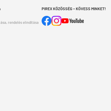
a
PIREX KÖZÖSSÉG – KÖVESS MINKET!
ása, rendelés elindítása