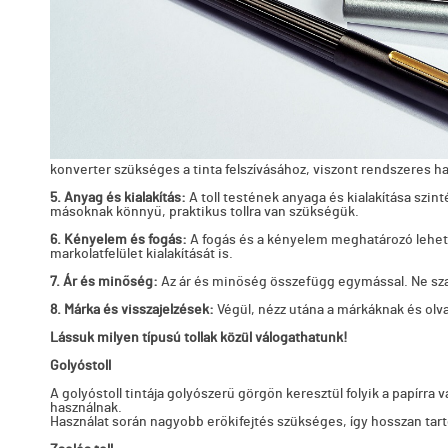
konverter szükséges a tinta felszívásához, viszont rendszeres 
5. Anyag és kialakítás:
A toll testének anyaga és kialakítása szi
másoknak könnyű, praktikus tollra van szükségük.
6. Kényelem és fogás:
A fogás és a kényelem meghatározó lehet a
markolatfelület kialakítását is.
7. Ár és minőség:
Az ár és minőség összefügg egymással. Ne szala
8. Márka és visszajelzések:
Végül, nézz utána a márkáknak és olva
Lássuk milyen típusú tollak közül válogathatunk!
Golyóstoll
A golyóstoll tintája golyószerű görgőn keresztül folyik a papírr
használnak.
Használat során nagyobb erőkifejtés szükséges, így hosszan tart