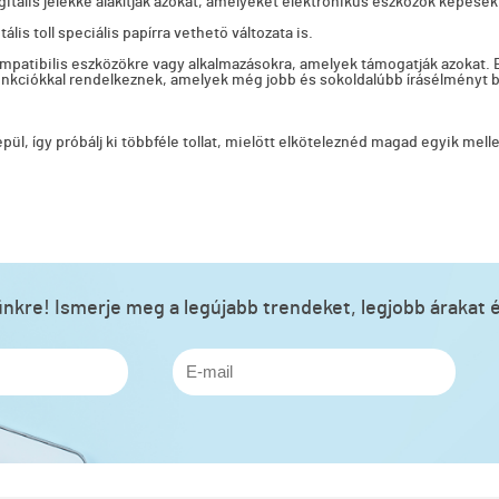
igitális jelekké alakítják azokat, amelyeket elektronikus eszközök képesek
is toll speciális papírra vethető változata is.
mpatibilis eszközökre vagy alkalmazásokra, amelyek támogatják azokat. E
unkciókkal rendelkeznek, amelyek még jobb és sokoldalúbb írásélményt b
épül, így próbálj ki többféle tollat, mielőtt elköteleznéd magad egyik mell
lünkre! Ismerje meg a legújabb trendeket, legjobb árakat é