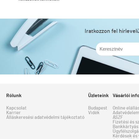
Iratkozzon fel hírleve
Rólunk
Üzleteink
Vásárlói in
Kapcsolat
Budapest
Online elállá
Karrier
Vidék
Adatvédele
Álláskeresési adatvédelmi tájékoztató
ÁSZF
Fizetési és s
Bankkártyás 
Ügyfélszolgá
Kérdések és 