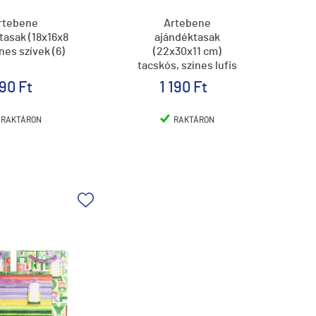
rtebene
Artebene
tasak (18x16x8
ajándéktasak
nes szívek (6)
(22x30x11 cm)
tacskós, színes lufis
(6)
90 Ft
1 190 Ft
RAKTÁRON
RAKTÁRON