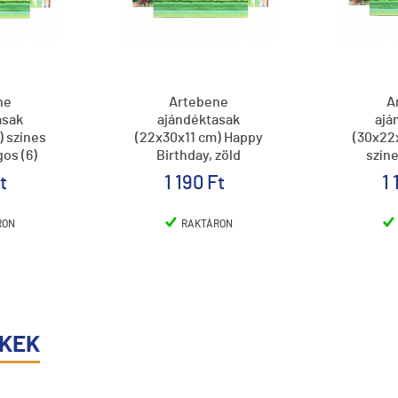
ne
Artebene
A
asak
ajándéktasak
ajá
) színes
(22x30x11 cm) Happy
(30x22x
gos (6)
Birthday, zöld
színe
feliratos (6)
t
1 190 Ft
1 
RON
RAKTÁRON
ÉKEK