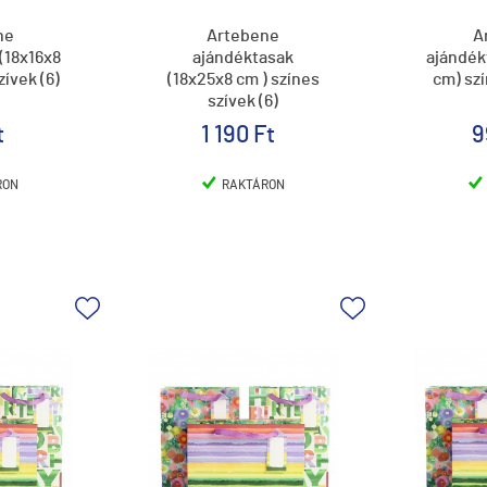
ne
Artebene
A
(18x16x8
ajándéktasak
ajándék
zívek (6)
(18x25x8 cm ) színes
cm) szí
szívek (6)
t
1 190 Ft
9
RON
RAKTÁRON