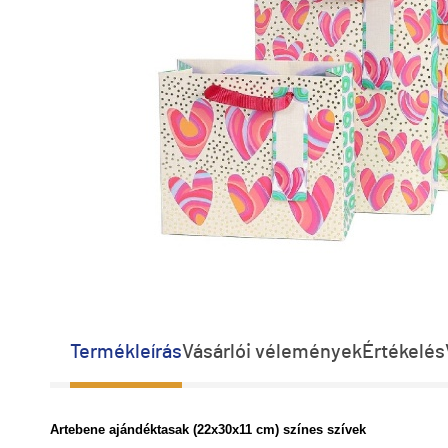
Termékleírás
Vásárlói vélemények
Értékelés
Artebene ajándéktasak (22x30x11 cm) színes szívek