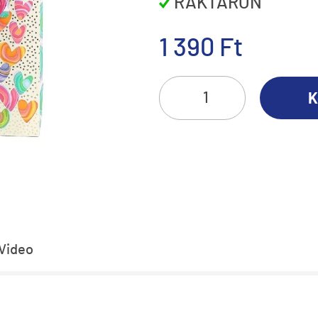
RAKTÁRON
1 390 Ft
K
Video