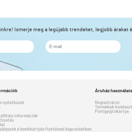
lünkre! Ismerje meg a legújabb trendeket, legjobb árakat é
formációk
Áruház használat
si nyilatkozat
Regisztráció
m
Termékek kiválaszt
Pontgyűjtőkártya
zállítási információk
fizetés
lat
válaszok a bankkártyás fizetéssel kapcsolatban