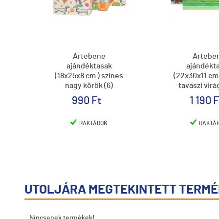
Artebene
Artebe
ajándéktasak
ajándékt
(18x25x8 cm ) színes
(22x30x11 cm
nagy körök (6)
tavaszi virá
990 Ft
1 190 F
RAKTÁRON
RAKTÁ
UTOLJÁRA MEGTEKINTETT TERM
Nincsenek termékek!