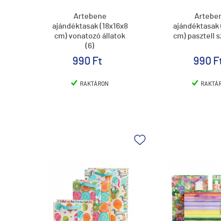
Artebene
Artebe
ajándéktasak (18x16x8
ajándéktasak 
cm) vonatozó állatok
cm) pasztell s
(6)
990 Ft
990 F
RAKTÁRON
RAKTÁ