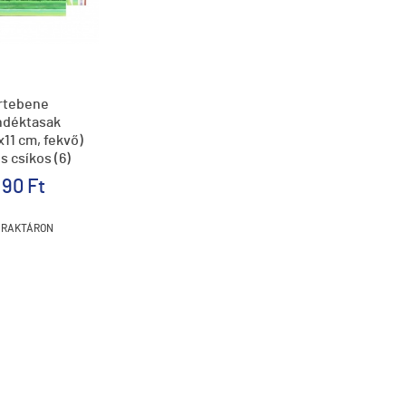
rtebene
ndéktasak
11 cm, fekvő)
s csíkos (6)
190 Ft
RAKTÁRON