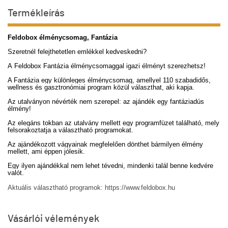
Termékleírás
Feldobox élménycsomag, Fantázia
Szeretnél felejthetetlen emlékkel kedveskedni?
A Feldobox Fantázia élménycsomaggal igazi élményt szerezhetsz!
A Fantázia egy különleges élménycsomag, amellyel 110 szabadidős,
wellness és gasztronómiai program közül választhat, aki kapja.
Az utalványon névérték nem szerepel: az ajándék egy fantáziadús
élmény!
Az elegáns tokban az utalvány mellett egy programfüzet található, mely
felsorakoztatja a választható programokat.
Az ajándékozott vágyainak megfelelően dönthet bármilyen élmény
mellett, ami éppen jólesik.
Egy ilyen ajándékkal nem lehet tévedni, mindenki talál benne kedvére
valót.
Aktuális választható programok: https://www.feldobox.hu
Vásárlói vélemények