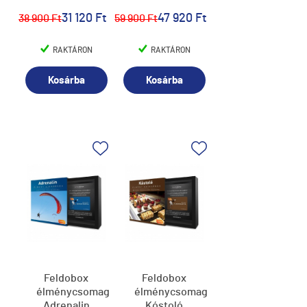
31 120 Ft
47 920 Ft
38 900 Ft
59 900 Ft
RAKTÁRON
RAKTÁRON
Kosárba
Kosárba
Feldobox
Feldobox
élménycsomag,
élménycsomag,
Adrenalin
Kóstoló