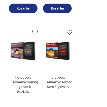
Kosárba
Kosárba
Feldobox
Feldobox
élménycsomag,
élménycsomag,
Ínyencek
Kastélyszálló
Asztala