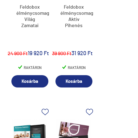
Feldobox
Feldobox
élménycsomag,
élménycsomag,
Világ
Aktív
Zamatai
Pihenés
19 920 Ft
31 920 Ft
24 900 Ft
39 900 Ft
RAKTÁRON
RAKTÁRON
Kosárba
Kosárba