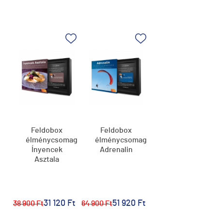
Feldobox
Feldobox
élménycsomag,
élménycsomag,
Ínyencek
Adrenalin
Asztala
31 120 Ft
51 920 Ft
38 900 Ft
64 900 Ft