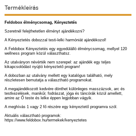
Termékleírás
Feldobox élménycsomag, Kényeztetés
Szeretnél felejthetetlen élményt ajándékozni?
A Kényeztetés dobozzal testi-lelki harmóniát ajándékozol!
A Feldobox Kényeztetés egy egyedülálló élménycsomag, mellyel 120
wellness program közül választhatsz.
Az utalványon névérték nem szerepel: az ajándék egy teljes
kikapcsolódást nyújtó kényeztető program!
A dobozban az utalvány mellett egy katalógus található, mely
részletesen bemutatja a választható programokat.
A megajándékozott kedvére dönthet különleges masszázsok, arc és
testkezelések, manikűr, fodrászat, jóga és táncórák közül amellett,
amire az Ő teste és lelke éppen legjobban vágyik.
A meghívás 1 vagy 2 fő részére egy kényeztető programra szól.
Aktuális választható programok:
https://www.feldobox.hu/termekek/kenyeztetes