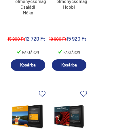
élménycsomag,
élménycsomag,
Családi
Hobbi
Móka
12 720 Ft
15 920 Ft
15 900 Ft
19 900 Ft
RAKTÁRON
RAKTÁRON
Kosárba
Kosárba