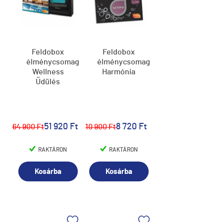
Feldobox
Feldobox
élménycsomag,
élménycsomag,
Wellness
Harmónia
Üdülés
51 920 Ft
8 720 Ft
64 900 Ft
10 900 Ft
RAKTÁRON
RAKTÁRON
Kosárba
Kosárba