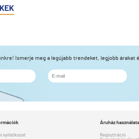
ÉKEK
lünkre! Ismerje meg a legújabb trendeket, legjobb árakat é
formációk
Áruház használat
si nyilatkozat
Regisztráció