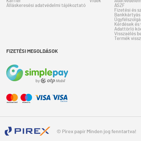
Karrier
Vidék
Adatvédele
Álláskeresési adatvédelmi tájékoztató
ÁSZF
Fizetési és s
Bankkártyás 
Ügyfélszolgá
Kérdések és 
Adattörlő kó
Visszaélés b
Termék viss
FIZETÉSI MEGOLDÁSOK
© Pirex papír Minden jog fenntartva!