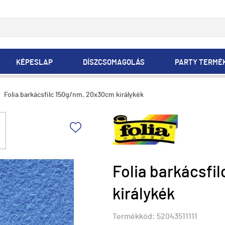
KÉPESLAP
DÍSZCSOMAGOLÁS
PARTY TERMÉ
Folia barkácsfilc 150g/nm, 20x30cm királykék
Folia barkácsfi
királykék
Termékkód:
52043511111