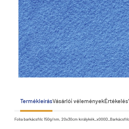
Termékleírás
Vásárlói vélemények
Értékelés
Folia barkácsfilc 150g/nm, 20x30cm királykék_x000D_Barkácsf