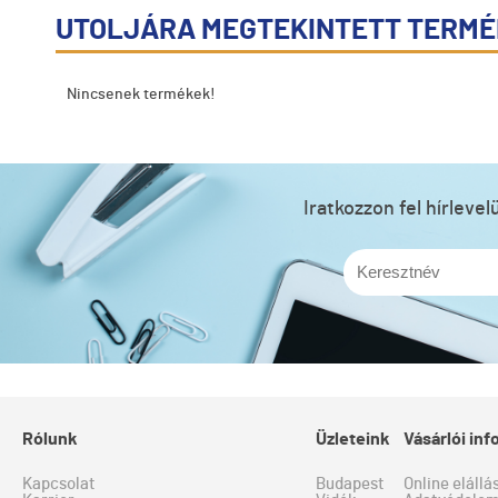
UTOLJÁRA MEGTEKINTETT TERM
Nincsenek termékek!
Iratkozzon fel hírleve
Rólunk
Üzleteink
Vásárlói in
Kapcsolat
Budapest
Online elállá