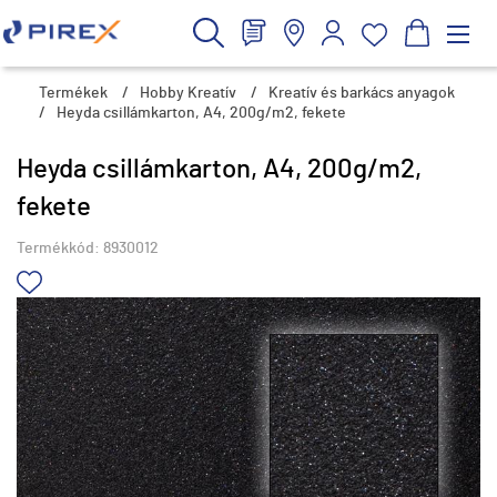
Termékek
/
Hobby Kreatív
/
Kreatív és barkács anyagok
/
Heyda csillámkarton, A4, 200g/m2, fekete
Heyda csillámkarton, A4, 200g/m2,
fekete
Termékkód:
8930012