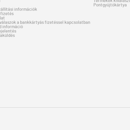
m
Termékek kiválaszt
Pontgyűjtőkártya
zállítási információk
fizetés
lat
válaszok a bankkártyás fizetéssel kapcsolatban
d információ
ejelentés
zaküldés