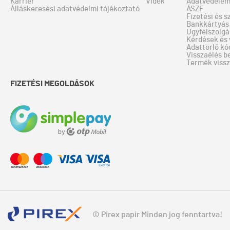
Karrier
Vidék
Adatvédele
Álláskeresési adatvédelmi tájékoztató
ÁSZF
Fizetési és s
Bankkártyás 
Ügyfélszolgá
Kérdések és 
Adattörlő kó
Visszaélés b
Termék viss
FIZETÉSI MEGOLDÁSOK
© Pirex papír Minden jog fenntartva!