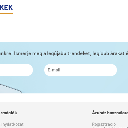
ÉKEK
lünkre! Ismerje meg a legújabb trendeket, legjobb árakat é
formációk
Áruház használat
si nyilatkozat
Regisztráció