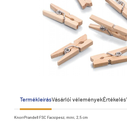
Termékleírás
Vásárlói vélemények
Értékelés
KnorrPrandell FSC Facsipesz, mini, 2,5 cm