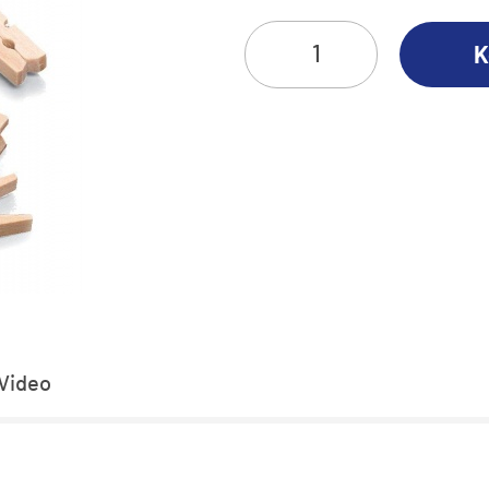
K
Video