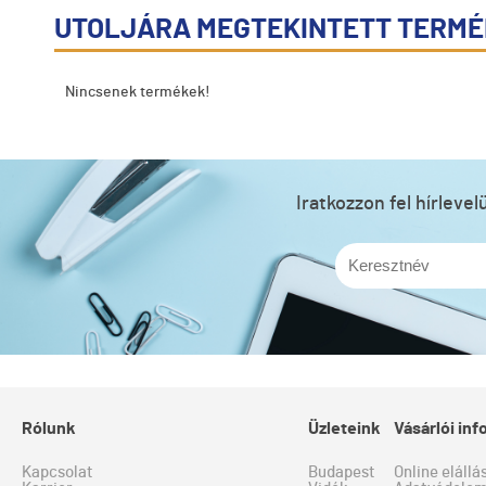
UTOLJÁRA MEGTEKINTETT TERM
Nincsenek termékek!
Iratkozzon fel hírleve
Rólunk
Üzleteink
Vásárlói in
Kapcsolat
Budapest
Online elállá