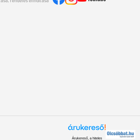
ása, rendelés elindítása
Árukereső, a hiteles