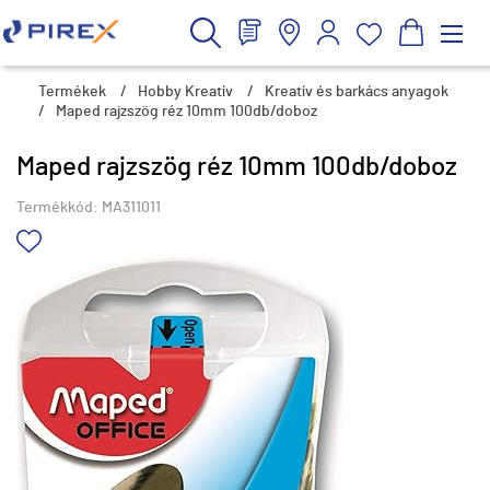
Termékek
/
Hobby Kreatív
/
Kreatív és barkács anyagok
/
Maped rajzszög réz 10mm 100db/doboz
Maped rajzszög réz 10mm 100db/doboz
Termékkód:
MA311011