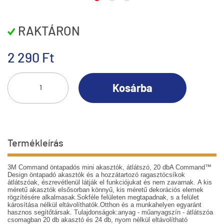
RAKTÁRON
2 290 Ft
Kosárba
Termékleírás
3M Command öntapadós mini akasztók, átlátszó, 20 dbA Command™
Design öntapadó akasztók és a hozzátartozó ragasztócsíkok
átlátszóak, észrevétlenül látják el funkciójukat és nem zavarnak. A kis
méretű akasztók elsősorban könnyű, kis méretű dekorációs elemek
rögzítésére alkalmasak.Sokféle felületen megtapadnak, s a felület
károsítása nélkül eltávolíthatók.Otthon és a munkahelyen egyaránt
hasznos segítőtársak. Tulajdonságok:anyag - műanyagszín - átlátszóa
csomagban 20 db akasztó és 24 db, nyom nélkül eltávolítható