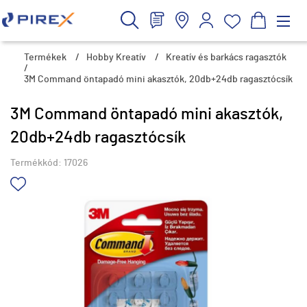
Termékek
/
Hobby Kreatív
/
Kreatív és barkács ragasztók
/
3M Command öntapadó mini akasztók, 20db+24db ragasztócsík
3M Command öntapadó mini akasztók,
20db+24db ragasztócsík
Termékkód:
17026