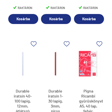
RAKTÁRON
RAKTÁRON
RAKTÁRON
Kosárba
Kosárba
Kosárba
Durable
Durable
Pigna
iratsín 40-
iratsín 1-
Ricambi
100 lapig,
30 lapig,
gyűrűskönyvbetét
12mm,
3mm,
A5, 40 lap,
átlátszó
piros
fehér,