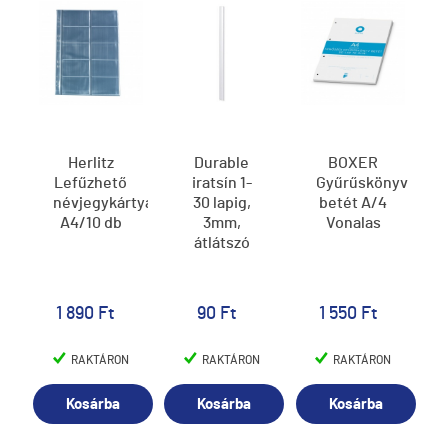
Herlitz
Durable
BOXER
Lefűzhető
iratsín 1-
Gyűrűskönyv
névjegykártyatartó
30 lapig,
betét A/4
A4/10 db
3mm,
Vonalas
átlátszó
1 890 Ft
90 Ft
1 550 Ft
RAKTÁRON
RAKTÁRON
RAKTÁRON
Kosárba
Kosárba
Kosárba