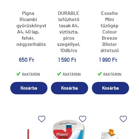
Pigna
DURABLE
Esselte
Ricambi
lefűzhető
Mini
gyűrűskönyvbetét
tasak A4,
tűzőgép
A4, 40 lap,
víztiszta,
Colour
fehér,
piros
Breeze
négyzethálós
szegéllyel,
Blister
10db/cs
áttetsző
kék
650 Ft
1 590 Ft
1 990 Ft
RAKTÁRON
RAKTÁRON
RAKTÁRON
Kosárba
Kosárba
Kosárba