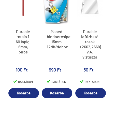
Durable
Maped
Durable
iratsín 1-
bindnercsipesz
lefűzhető
60 lapig,
15mm
tasak
6mm,
12db/doboz
(2662,2668)
piros
A4,
víztiszta
100 Ft
990 Ft
50 Ft
RAKTÁRON
RAKTÁRON
RAKTÁRON
Kosárba
Kosárba
Kosárba