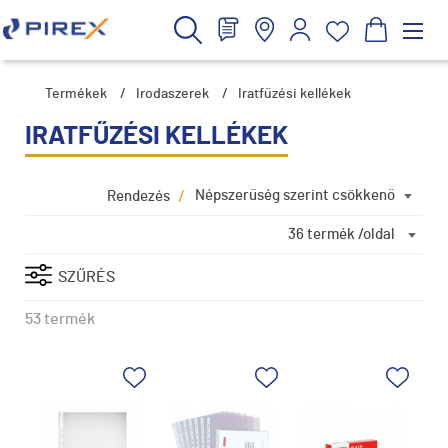
Termékek
/
Irodaszerek
/
Iratfűzési kellékek
IRATFŰZÉSI KELLÉKEK
/
Népszerűség szerint csökkenő
Rendezés
36 termék /oldal
SZŰRÉS
53 termék