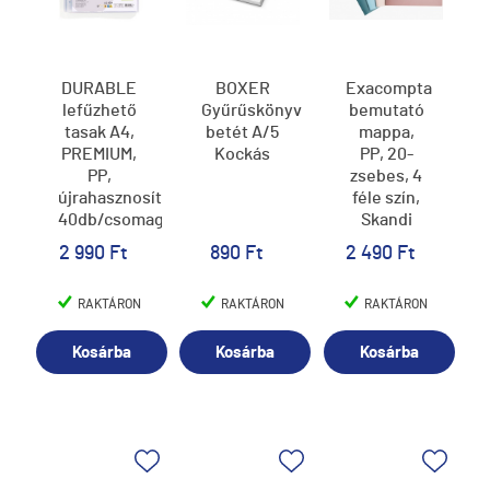
DURABLE
BOXER
Exacompta
lefűzhető
Gyűrűskönyv
bemutató
tasak A4,
betét A/5
mappa,
PREMIUM,
Kockás
PP, 20-
PP,
zsebes, 4
újrahasznosított,
féle szín,
40db/csomag
Skandi
2 990 Ft
890 Ft
2 490 Ft
RAKTÁRON
RAKTÁRON
RAKTÁRON
Kosárba
Kosárba
Kosárba