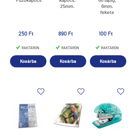
Fűzőkapocs
kapocs,
60 lapig,
25mm.
6mm,
fekete
250 Ft
890 Ft
100 Ft
RAKTÁRON
RAKTÁRON
RAKTÁRON
Kosárba
Kosárba
Kosárba