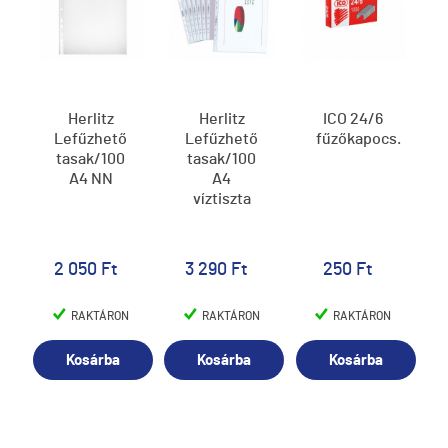
Herlitz
Herlitz
ICO 24/6
Lefűzhető
Lefűzhető
fűzőkapocs.
tasak/100
tasak/100
A4 NN
A4
víztiszta
2 050 Ft
3 290 Ft
250 Ft
RAKTÁRON
RAKTÁRON
RAKTÁRON
Kosárba
Kosárba
Kosárba