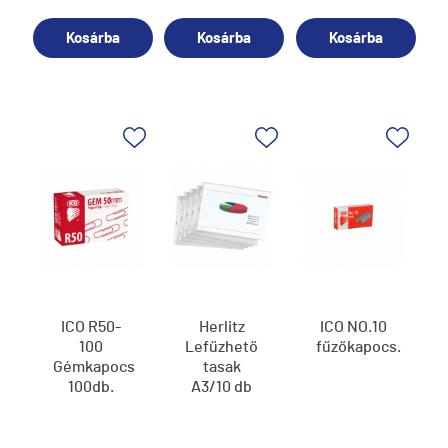
Kosárba
Kosárba
Kosárba
ICO R50-
Herlitz
ICO NO.10
100
Lefűzhető
fűzőkapocs.
Gémkapocs
tasak
100db.
A3/10 db