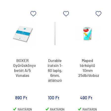
BOXER
Durable
Maped
Gyűrűskönyv
iratsín 1-
térképtű
betét A/5
60 lapig,
10mm
Vonalas
6mm,
25db/doboz
átlátszó
890 Ft
100 Ft
490 Ft
RAKTÁRON
RAKTÁRON
RAKTÁRON