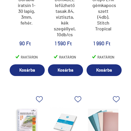
iratsín 1-
lefűzhető
gémkapocs
30 lapig,
tasak A4,
szett
3mm,
víztiszta,
(4db),
fehér.
kék
Stitch
szegéllyel,
Tropical
10db/cs
90 Ft
1 590 Ft
1 990 Ft
RAKTÁRON
RAKTÁRON
RAKTÁRON
Kosárba
Kosárba
Kosárba