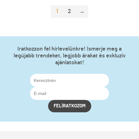
1
2
→
Iratkozzon fel hírlevelünkre! Ismerje meg a
legújabb trendeket, legjobb árakat és exkluzív
ajánlatokat!
FELÍRATKOZOM