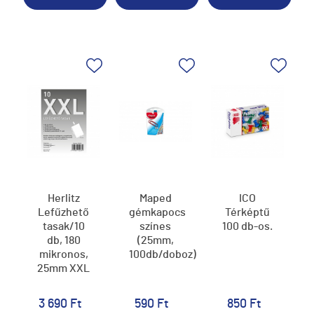
Herlitz
Maped
ICO
Lefűzhető
gémkapocs
Térképtű
tasak/10
színes
100 db-os.
db, 180
(25mm,
mikronos,
100db/doboz)
25mm XXL
3 690 Ft
590 Ft
850 Ft