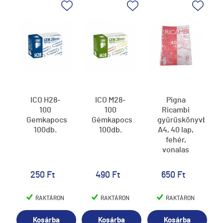
ICO H28-
ICO M28-
Pigna
100
100
Ricambi
Gemkapocs
Gémkapocs
gyűrűskönyvbetét
100db.
100db.
A4, 40 lap,
fehér,
vonalas
250 Ft
490 Ft
650 Ft
RAKTÁRON
RAKTÁRON
RAKTÁRON
Kosárba
Kosárba
Kosárba