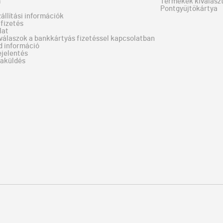
m
Termékek kiválaszt
Pontgyűjtőkártya
zállítási információk
fizetés
lat
válaszok a bankkártyás fizetéssel kapcsolatban
d információ
ejelentés
zaküldés