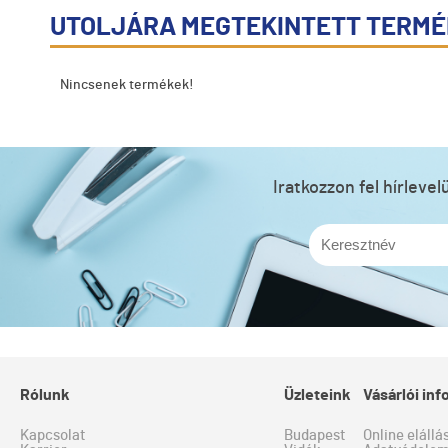
UTOLJÁRA MEGTEKINTETT TERM
Nincsenek termékek!
Iratkozzon fel hírleve
Rólunk
Üzleteink
Vásárlói in
Kapcsolat
Budapest
Online elállá