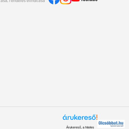
ása, rendelés elindítása
Árukereső, a hiteles