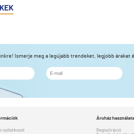
ÉKEK
lünkre! Ismerje meg a legújabb trendeket, legjobb árakat é
formációk
Áruház használat
si nyilatkozat
Regisztráció