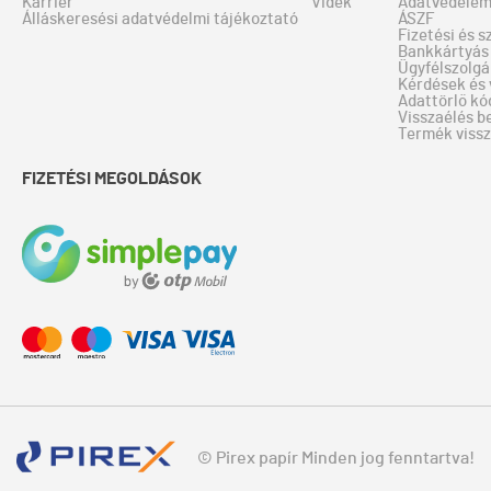
Karrier
Vidék
Adatvédele
Álláskeresési adatvédelmi tájékoztató
ÁSZF
Fizetési és s
Bankkártyás 
Ügyfélszolgá
Kérdések és 
Adattörlő kó
Visszaélés b
Termék viss
FIZETÉSI MEGOLDÁSOK
© Pirex papír Minden jog fenntartva!