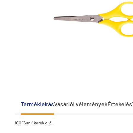
Termékleírás
Vásárlói vélemények
Értékelés
ICO "Süni" kerek olló.