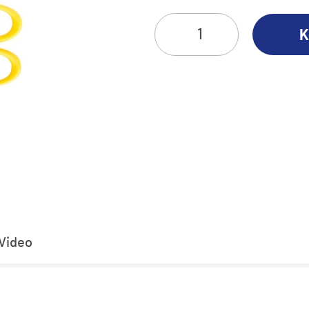
K
Video