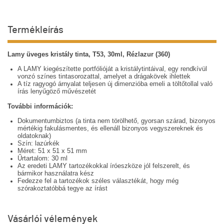
Termékleírás
Lamy üveges kristály tinta, T53, 30ml, Rézlazur (360)
A LAMY kiegészítette portfólióját a kristálytintáival, egy rendkívül
vonzó színes tintasorozattal, amelyet a drágakövek ihlettek
A tíz ragyogó árnyalat teljesen új dimenzióba emeli a töltőtollal való
írás lenyűgöző művészetét
További információk:
Dokumentumbiztos (a tinta nem törölhető, gyorsan szárad, bizonyos
mértékig fakulásmentes, és ellenáll bizonyos vegyszereknek és
oldatoknak)
Szín: lazúrkék
Méret: 51 x 51 x 51 mm
Űrtartalom: 30 ml
Az eredeti LAMY tartozékokkal íróeszköze jól felszerelt, és
bármikor használatra kész
Fedezze fel a tartozékok széles választékát, hogy még
szórakoztatóbbá tegye az írást
Vásárlói vélemények