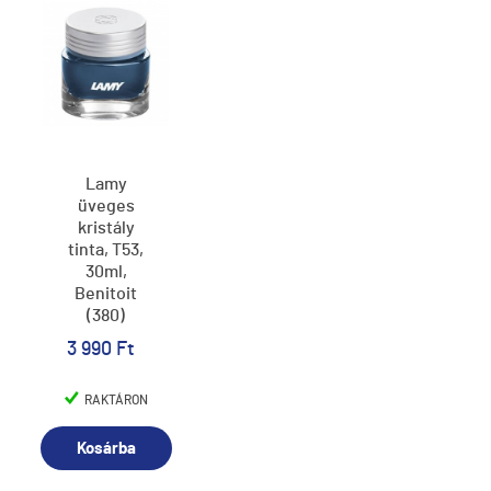
Lamy
üveges
kristály
tinta, T53,
30ml,
Benitoit
(380)
3 990 Ft
RAKTÁRON
Kosárba