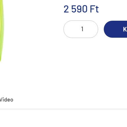
2 590 Ft
K
Video