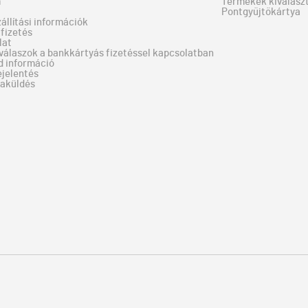
m
Termékek kiválaszt
Pontgyűjtőkártya
zállítási információk
fizetés
lat
válaszok a bankkártyás fizetéssel kapcsolatban
d információ
ejelentés
zaküldés