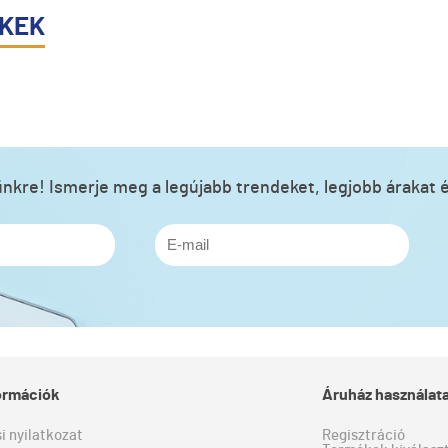
ÉKEK
lünkre! Ismerje meg a legújabb trendeket, legjobb árakat é
formációk
Áruház használat
si nyilatkozat
Regisztráció