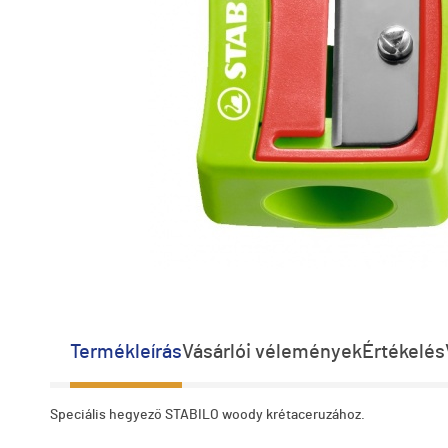
Termékleírás
Vásárlói vélemények
Értékelés
Speciális hegyező STABILO woody krétaceruzához.