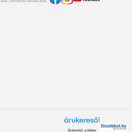
ása, rendelés elindítása
Árukereső, a hiteles