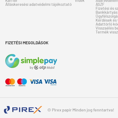
Karrier
Vidék
Adatvédele
Álláskeresési adatvédelmi tájékoztató
ÁSZF
Fizetési és s
Bankkártyás 
Ügyfélszolgá
Kérdések és 
Adattörlő kó
Visszaélés b
Termék viss
FIZETÉSI MEGOLDÁSOK
© Pirex papír Minden jog fenntartva!