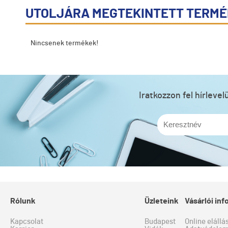
UTOLJÁRA MEGTEKINTETT TERM
Nincsenek termékek!
Iratkozzon fel hírleve
Rólunk
Üzleteink
Vásárlói in
Kapcsolat
Budapest
Online elállá