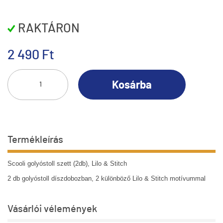
RAKTÁRON
2 490 Ft
Kosárba
Termékleírás
Scooli golyóstoll szett (2db), Lilo & Stitch
2 db golyóstoll díszdobozban, 2 különböző
Lilo & Stitch
motívummal
Vásárlói vélemények