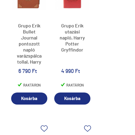
Grupo Erik
Grupo Erik
Bullet
utazási
Journal
napló, Harry
pontozott
Potter
napló
Gryffindor
varázspálca
tollal, Harry
Potter
6 790 Ft
4 990 Ft
RAKTÁRON
RAKTÁRON
Kosárba
Kosárba