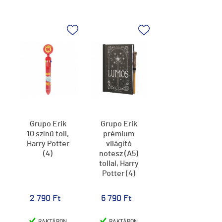
Grupo Erik
Grupo Erik
10 színű toll,
prémium
Harry Potter
világító
(4)
notesz (A5)
tollal, Harry
Potter (4)
2 790 Ft
6 790 Ft
RAKTÁRON
RAKTÁRON