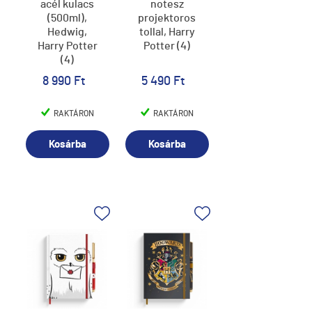
acél kulacs
notesz
(500ml),
projektoros
Hedwig,
tollal, Harry
Harry Potter
Potter (4)
(4)
8 990 Ft
5 490 Ft
RAKTÁRON
RAKTÁRON
Kosárba
Kosárba