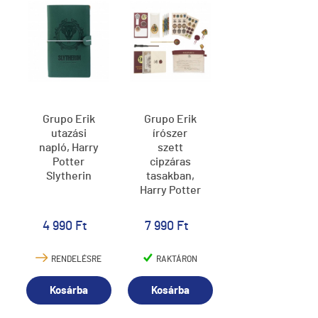
Grupo Erik
Grupo Erik
utazási
írószer
napló, Harry
szett
Potter
cipzáras
Slytherin
tasakban,
Harry Potter
4 990 Ft
7 990 Ft
RENDELÉSRE
RAKTÁRON
Kosárba
Kosárba