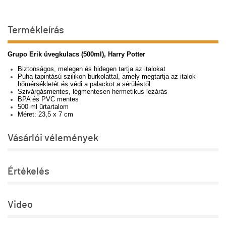
Termékleírás
Grupo Erik üvegkulacs (500ml), Harry Potter
Biztonságos, melegen és hidegen tartja az italokat
Puha tapintású szilikon burkolattal, amely megtartja az italok
hőmérsékletét és védi a palackot a sérüléstől
Szivárgásmentes, légmentesen hermetikus lezárás
BPA és PVC mentes
500 ml űrtartalom
Méret: 23,5 x 7 cm
Vásárlói vélemények
Értékelés
Video