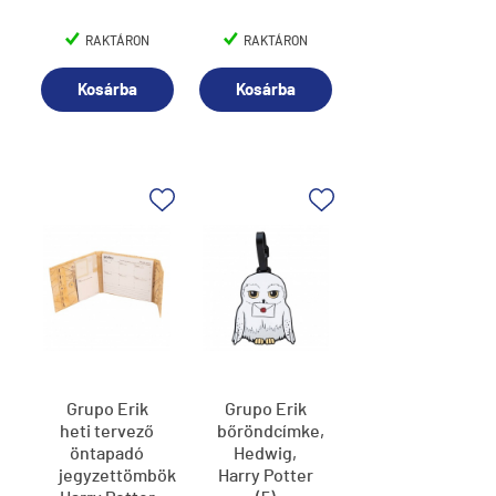
RAKTÁRON
RAKTÁRON
Kosárba
Kosárba
Grupo Erik
Grupo Erik
heti tervező
bőröndcímke,
öntapadó
Hedwig,
jegyzettömbökkel,
Harry Potter