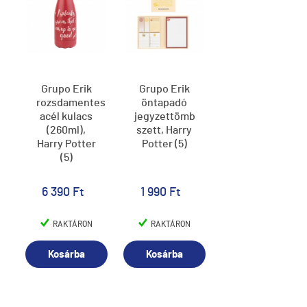
Grupo Erik
Grupo Erik
rozsdamentes
öntapadó
acél kulacs
jegyzettömb
(260ml),
szett, Harry
Harry Potter
Potter (5)
(5)
6 390 Ft
1 990 Ft
RAKTÁRON
RAKTÁRON
Kosárba
Kosárba