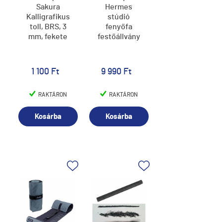
Sakura
Hermes
Kalligrafikus
stúdió
toll, BRS, 3
fenyőfa
mm, fekete
festőállvány
1 100 Ft
9 990 Ft
RAKTÁRON
RAKTÁRON
Kosárba
Kosárba