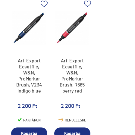
Art-Export
Art-Export
Ecsetfilc,
Ecsetfilc,
W&N,
W&N,
ProMarker
ProMarker
Brush, V234
Brush, R665
indigo blue
berry red
2 200 Ft
2 200 Ft
RAKTÁRON
RENDELÉSRE
Kosárba
Kosárba