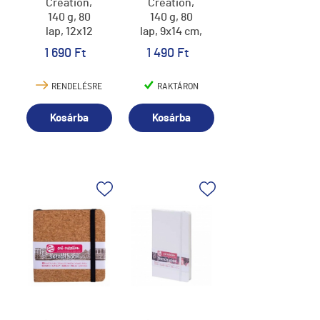
Creation,
Creation,
140 g, 80
140 g, 80
lap, 12x12
lap, 9x14 cm,
cm, black
fresh mint
1 690 Ft
1 490 Ft
RENDELÉSRE
RAKTÁRON
Kosárba
Kosárba