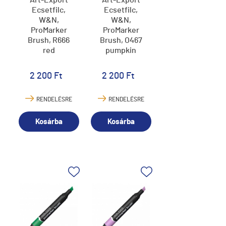
Art-Export
Art-Export
Ecsetfilc,
Ecsetfilc,
W&N,
W&N,
ProMarker
ProMarker
Brush, R666
Brush, O467
red
pumpkin
2 200 Ft
2 200 Ft
RENDELÉSRE
RENDELÉSRE
Kosárba
Kosárba