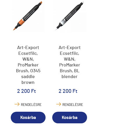
Art-Export
Art-Export
Ecsetfilc,
Ecsetfilc,
W&N,
W&N,
ProMarker
ProMarker
Brush, O345
Brush, BL
saddle
blender
brown
2 200 Ft
2 200 Ft
RENDELÉSRE
RENDELÉSRE
Kosárba
Kosárba