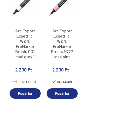
Art-Export
Art-Export
Ecsetfilc,
Ecsetfilc,
W&N,
W&N,
ProMarker
ProMarker
Brush, CG1
Brush, M727
cool grey 1
rose pink
2 200 Ft
2 200 Ft
RENDELÉSRE
RAKTÁRON
Kosárba
Kosárba