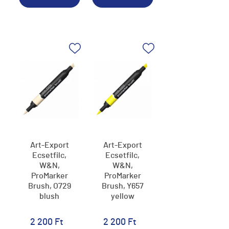
Art-Export
Art-Export
Ecsetfilc,
Ecsetfilc,
W&N,
W&N,
ProMarker
ProMarker
Brush, O729
Brush, Y657
blush
yellow
2 200 Ft
2 200 Ft