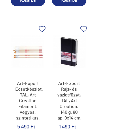
Kosárba
Kosárba
Art-Export
Art-Export
Ecsetkészlet,
Rajz- és
TAL, Art
vázlatfüzet,
Creation
TAL, Art
Filament,
Creation,
vegyes,
140 g, 80
szintetikus,
lap, 9x14 cm,
10 db
black
5 490 Ft
1 490 Ft