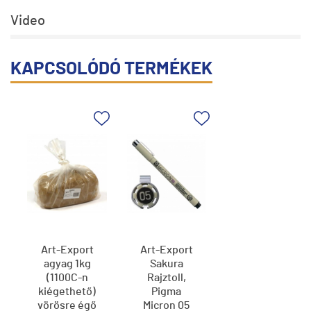
Video
KAPCSOLÓDÓ TERMÉKEK
Art-Export
Art-Export
agyag 1kg
Sakura
(1100C-n
Rajztoll,
kiégethető)
Pigma
vörösre égő
Micron 05