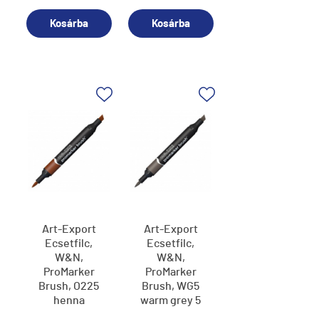
Kosárba
Kosárba
Art-Export
Art-Export
Ecsetfilc,
Ecsetfilc,
W&N,
W&N,
ProMarker
ProMarker
Brush, O225
Brush, WG5
henna
warm grey 5