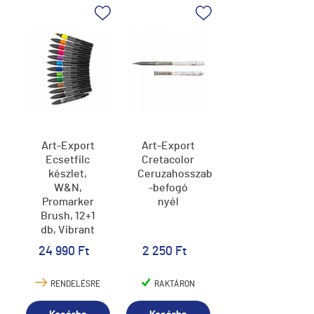
Art-Export
Art-Export
Ecsetfilc
Cretacolor
készlet,
Ceruzahosszabbító,
W&N,
-befogó
Promarker
nyél
Brush, 12+1
db, Vibrant
Tones
24 990 Ft
2 250 Ft
RENDELÉSRE
RAKTÁRON