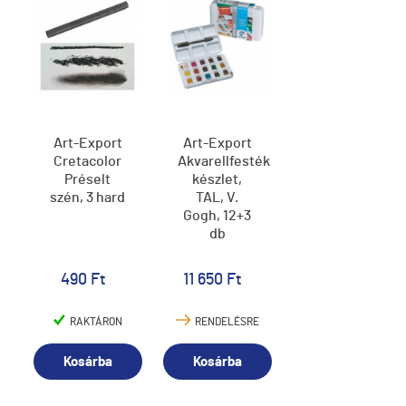
Art-Export
Art-Export
Cretacolor
Akvarellfesték
Préselt
készlet,
szén, 3 hard
TAL, V.
Gogh, 12+3
db
490 Ft
11 650 Ft
RAKTÁRON
RENDELÉSRE
Kosárba
Kosárba