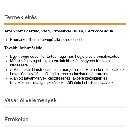
Termékleírás
Art-Export Ecsetfilc, W&N, ProMarker Brush, C429 cool aqua
Promarker Brush kétvégű alkoholos ecsetfilc
További információk:
Egyik vége ecsetfilc: tartós, rugalmas hegy, precíz vonalvezetés
Másik vége vágott: gyors vázlatokhoz és nagyobb területek
kitöltésére
A Promarker Brush ecsetfilc a már jól ismert Promarker filctollakhoz
hasonlóan kiváló minőségű alkoholos bázisú tintát tartalmaz
Ajánlott látványtervek készítéséhez lakberendezőknek és
tervezőknek, mangarajzoláshoz, különféle hobbitechnikákhoz
Vásárlói vélemények
Értékelés