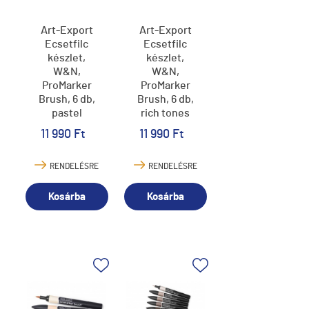
Art-Export
Art-Export
Ecsetfilc
Ecsetfilc
készlet,
készlet,
W&N,
W&N,
ProMarker
ProMarker
Brush, 6 db,
Brush, 6 db,
pastel
rich tones
tones
11 990 Ft
11 990 Ft
RENDELÉSRE
RENDELÉSRE
Kosárba
Kosárba