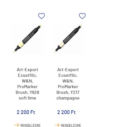
Art-Export
Art-Export
Ecsetfilc,
Ecsetfilc,
W&N,
W&N,
ProMarker
ProMarker
Brush, Y828
Brush, Y217
soft lime
champagne
2 200 Ft
2 200 Ft
RENDELÉSRE
RENDELÉSRE