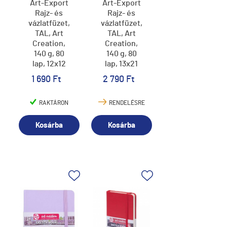
Art-Export
Art-Export
Rajz- és
Rajz- és
vázlatfüzet,
vázlatfüzet,
TAL, Art
TAL, Art
Creation,
Creation,
140 g, 80
140 g, 80
lap, 12x12
lap, 13x21
cm, cork
cm, white
1 690 Ft
2 790 Ft
RAKTÁRON
RENDELÉSRE
Kosárba
Kosárba