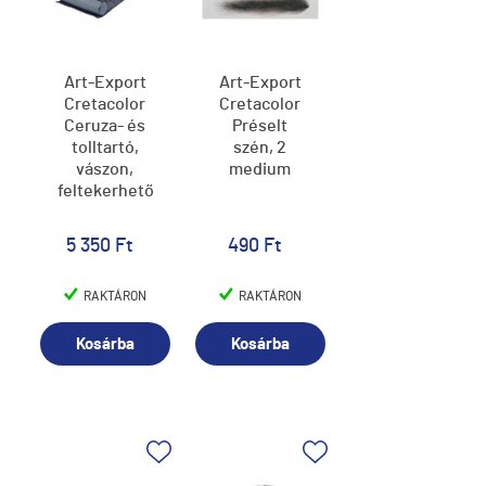
Art-Export
Art-Export
Cretacolor
Cretacolor
Ceruza- és
Préselt
tolltartó,
szén, 2
vászon,
medium
feltekerhető
5 350 Ft
490 Ft
RAKTÁRON
RAKTÁRON
Kosárba
Kosárba