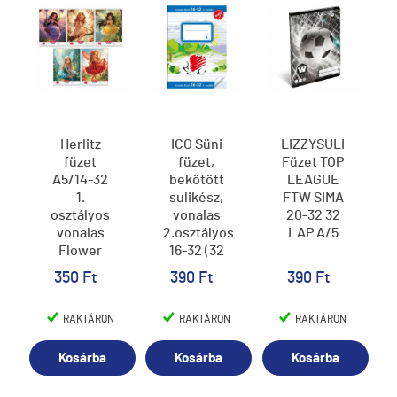
Herlitz
ICO Süni
LIZZYSULI
füzet
füzet,
Füzet TOP
A5/14-32
bekötött
LEAGUE
1.
sulikész,
FTW SIMA
osztályos
vonalas
20-32 32
vonalas
2.osztályos
LAP A/5
Flower
16-32 (32
Fairy
lap A/5)
350 Ft
390 Ft
390 Ft
RAKTÁRON
RAKTÁRON
RAKTÁRON
Kosárba
Kosárba
Kosárba