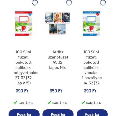
ICO Süni
Herlitz
ICO Süni
füzet,
üzenőfüzet
füzet,
bekötött
A5 32
bekötött
sulikész,
lapos Mix
sulikész,
négyzethálós
vonalas
27-32 (32
1.osztályos
lap A/5)
14-32 (32
lap A/5)
390 Ft
350 Ft
390 Ft
RAKTÁRON
RAKTÁRON
RAKTÁRON
Kosárba
Kosárba
Kosárba