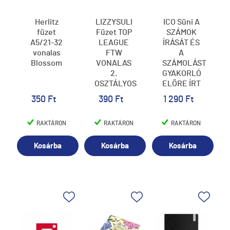
Herlitz
LIZZYSULI
ICO Süni A
füzet
Füzet TOP
SZÁMOK
A5/21-32
LEAGUE
ÍRÁSÁT ÉS
vonalas
FTW
A
Blossom
VONALAS
SZÁMOLÁST
2.
GYAKORLÓ
OSZTÁLYOS
ELŐRE ÍRT
16-32 32
MEIXNER
350 Ft
390 Ft
1 290 Ft
LAP A/5
SULIKÉSZ
FÜZET 1.
RAKTÁRON
RAKTÁRON
RAKTÁRON
OSZTÁLYOS
10-ES
SZÁMKÖR
Kosárba
Kosárba
Kosárba
8*8 MM
NÉGYZETHÁLÓVA
32 LAP
245*295
MM