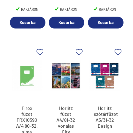
RAKTÁRON
RAKTÁRON
RAKTÁRON
Kosárba
Kosárba
Kosárba
Pirex
Herlitz
Herlitz
füzet
füzet
szótárfüzet
PRX10590
A4/81-32
A5/31-32
A/4 80-32,
vonalas
Design
sima
City