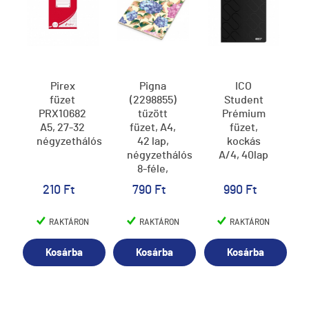
Pirex
Pigna
ICO
füzet
(2298855)
Student
PRX10682
tűzött
Prémium
A5, 27-32
füzet, A4,
füzet,
négyzethálós
42 lap,
kockás
négyzethálós,
A/4, 40lap
8-féle,
Nature
210 Ft
790 Ft
990 Ft
Flowers
RAKTÁRON
RAKTÁRON
RAKTÁRON
Kosárba
Kosárba
Kosárba