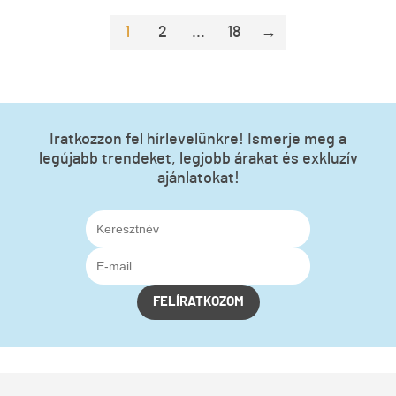
1
2
...
18
→
Iratkozzon fel hírlevelünkre! Ismerje meg a
legújabb trendeket, legjobb árakat és exkluzív
ajánlatokat!
FELÍRATKOZOM