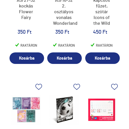
A5/27-32
A5/16-32
kapcsos
kockás
2.
füzet,
Flower
osztályos
szótár
Fairy
vonalas
Icons of
Wonderland
the Wild
(5492) 25
350 Ft
350 Ft
450 Ft
RAKTÁRON
RAKTÁRON
RAKTÁRON
Kosárba
Kosárba
Kosárba