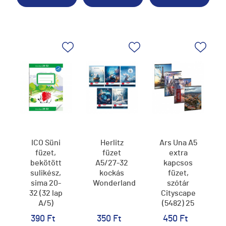
ICO Süni
Herlitz
Ars Una A5
füzet,
füzet
extra
bekötött
A5/27-32
kapcsos
sulikész,
kockás
füzet,
sima 20-
Wonderland
szótár
32 (32 lap
Cityscape
A/5)
(5482) 25
390 Ft
350 Ft
450 Ft