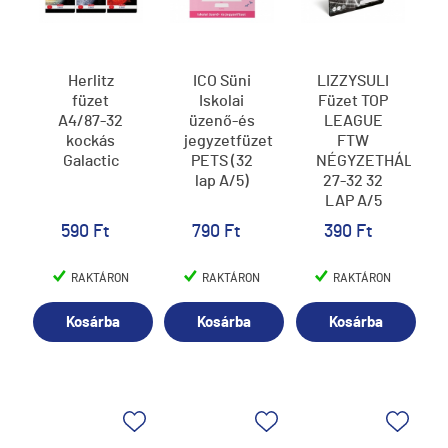
Herlitz
ICO Süni
LIZZYSULI
füzet
Iskolai
Füzet TOP
A4/87-32
üzenő-és
LEAGUE
kockás
jegyzetfüzet
FTW
Galactic
PETS (32
NÉGYZETHÁLÓS
lap A/5)
27-32 32
LAP A/5
590 Ft
790 Ft
390 Ft
RAKTÁRON
RAKTÁRON
RAKTÁRON
Kosárba
Kosárba
Kosárba