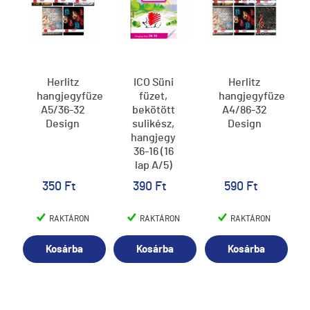
Herlitz
ICO Süni
Herlitz
hangjegyfüzet
füzet,
hangjegyfüzet
A5/36-32
bekötött
A4/86-32
Design
sulikész,
Design
hangjegy
36-16 (16
lap A/5)
350 Ft
390 Ft
590 Ft
RAKTÁRON
RAKTÁRON
RAKTÁRON
Kosárba
Kosárba
Kosárba