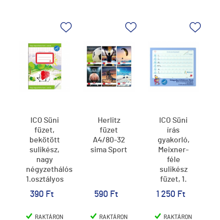
ICO Süni
Herlitz
ICO Süni
füzet,
füzet
írás
bekötött
A4/80-32
gyakorló,
sulikész,
sima Sport
Meixner-
nagy
féle
négyzethálós
sulikész
1.osztályos
füzet, 1.
(32 lap
osztályos,
390 Ft
590 Ft
1 250 Ft
A/5)
7mm
sorközzel,
RAKTÁRON
RAKTÁRON
RAKTÁRON
előre írt