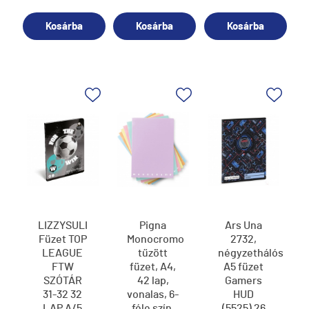
betűelemekkel
és
Kosárba
Kosárba
Kosárba
betűkkel
36lap álló
LIZZYSULI
Pigna
Ars Una
Füzet TOP
Monocromo
2732,
LEAGUE
tűzött
négyzethálós
FTW
füzet, A4,
A5 füzet
SZÓTÁR
42 lap,
Gamers
31-32 32
vonalas, 6-
HUD
LAP A/5
féle szín,
(5525) 26