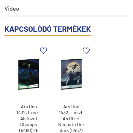
Video
KAPCSOLÓDÓ TERMÉKEK
Ars Una
Ars Una
1432, I. oszt.
1432, I. oszt.
A5 füzet
A5 füzet
Champs
Ninjas in the
(5460) 25
dark (5457)