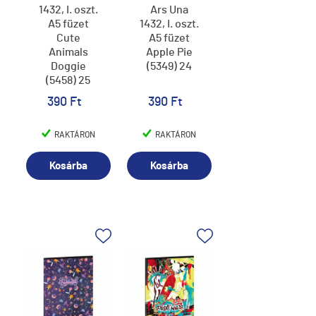
1432, I. oszt.
Ars Una
A5 füzet
1432, I. oszt.
Cute
A5 füzet
Animals
Apple Pie
Doggie
(5349) 24
(5458) 25
390 Ft
390 Ft
RAKTÁRON
RAKTÁRON
Kosárba
Kosárba