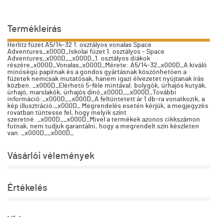
Termékleírás
Herlitz füzet A5/14-32 1. osztályos vonalas Space
Adventures_x000D_Iskolai füzet 1. osztályos - Space
Adventures_x000D__x000D_1. osztályos diákok
részére_x000D_Vonalas_x000D_Mérete: A5/14-32_x000D_A kiváló
minőségű papírnak és a gondos gyártásnak köszönhetően a
füzetek nemcsak mutatósak, hanem igazi élvezetet nyújtanak írás
közben. _x000D_Elérhető 5-féle mintával: bolygók, űrhajós kutyák,
űrhajó, marslakók, űrhajós dínó_x000D__x000D_További
információ:_x000D__x000D_A feltüntetett ár 1 db-ra vonatkozik, a
kép illusztráció._x000D_ Megrendelés esetén kérjük, a megjegyzés
rovatban tüntesse fel, hogy melyik színt
szeretné. _x000D__x000D_Mivel a termékek azonos cikkszámon
futnak, nem tudjuk garantálni, hogy a megrendelt szín készleten
van. _x000D__x000D_
Vásárlói vélemények
Értékelés