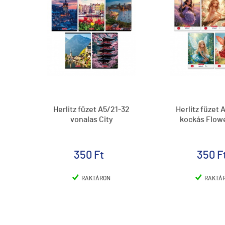
Herlitz füzet A5/21-32
Herlitz füzet
vonalas City
kockás Flowe
350 Ft
350 F
RAKTÁRON
RAKTÁ