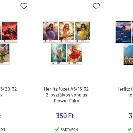
 A5/20-32
Herlitz füzet A5/16-32
Herlitz 
ix
2. osztályos vonalas
ko
Flower Fairy
t
350 Ft
3
RON
RAKTÁRON