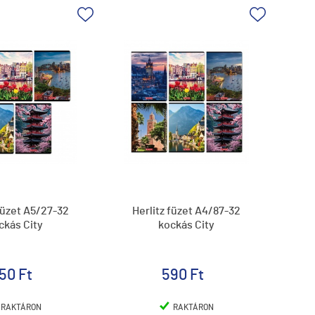
füzet A5/27-32
Herlitz füzet A4/87-32
ckás City
kockás City
50 Ft
590 Ft
RAKTÁRON
RAKTÁRON