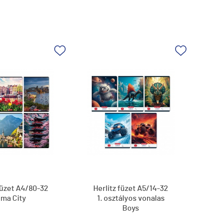
füzet A4/80-32
Herlitz füzet A5/14-32
ima City
1. osztályos vonalas
Boys