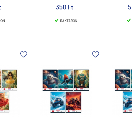
t
350 Ft
5
RON
RAKTÁRON