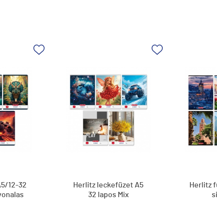
A5/12-32
Herlitz leckefüzet A5
Herlitz 
vonalas
32 lapos Mix
s