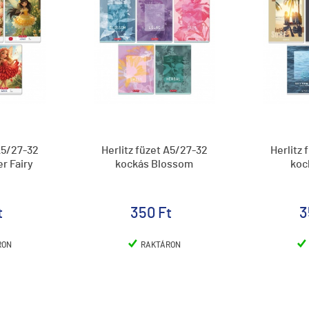
 A5/27-32
Herlitz füzet A5/27-32
Herlitz 
r Fairy
kockás Blossom
koc
t
350 Ft
3
RON
RAKTÁRON