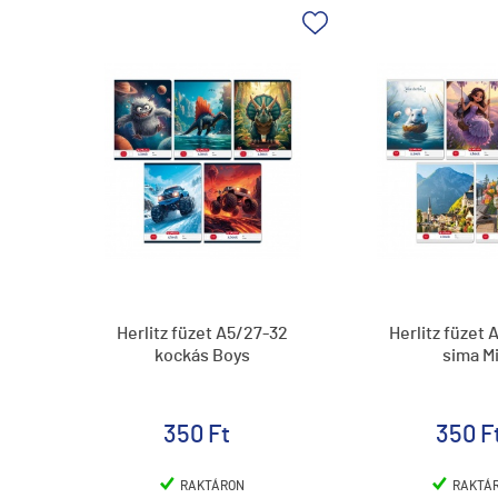
Herlitz füzet A5/27-32
Herlitz füzet
kockás Boys
sima M
350 Ft
350 F
RAKTÁRON
RAKTÁ