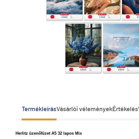
Termékleírás
Vásárlói vélemények
Értékelés
Herlitz üzenőfüzet A5 32 lapos Mix