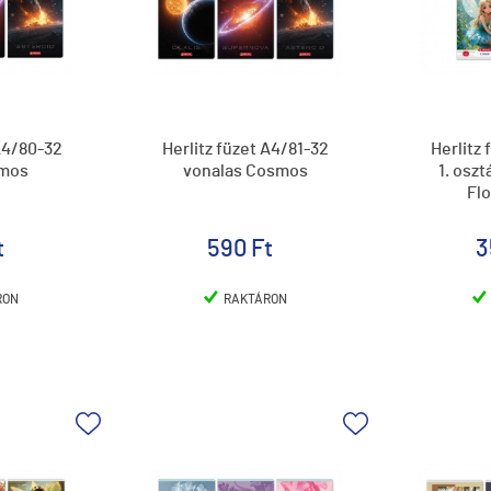
 A4/80-32
Herlitz füzet A4/81-32
Herlitz 
smos
vonalas Cosmos
1. osz
Flo
t
590 Ft
3
RON
RAKTÁRON