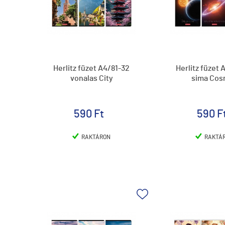
Herlitz füzet A4/81-32
Herlitz füzet
vonalas City
sima Co
590 Ft
590 F
RAKTÁRON
RAKTÁ