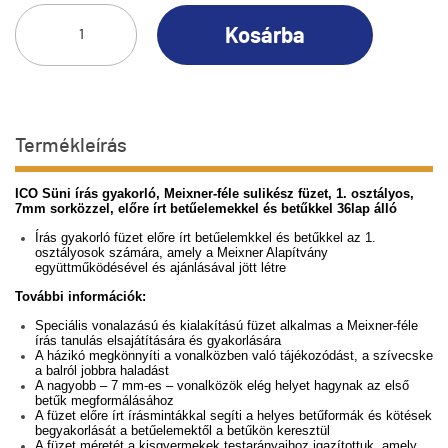
Kosárba
Termékleírás
ICO Süni írás gyakorló, Meixner-féle sulikész füzet, 1. osztályos,
7mm sorközzel, előre írt betűelemekkel és betűkkel 36lap álló
Írás gyakorló füzet előre írt betűelemkkel és betűkkel az 1.
osztályosok számára, amely a Meixner Alapítvány
együttműködésével és ajánlásával jött létre
További információk:
Speciális vonalazású és kialakítású füzet alkalmas a Meixner-féle
írás tanulás elsajátítására és gyakorlására
A házikó megkönnyíti a vonalközben való tájékozódást, a szívecske
a balról jobbra haladást
A nagyobb – 7 mm-es – vonalközök elég helyet hagynak az első
betűk megformálásához
A füzet előre írt írásmintákkal segíti a helyes betűformák és kötések
begyakorlását a betűelemektől a betűkön keresztül
A füzet méretét a kisgyermekek testarányaihoz igazítottuk, amely