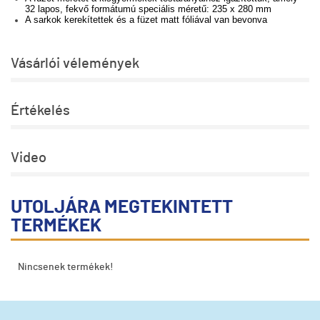
32 lapos, fekvő formátumú speciális méretű: 235 x 280 mm
A sarkok kerekítettek és a füzet matt fóliával van bevonva
Vásárlói vélemények
Értékelés
Video
UTOLJÁRA MEGTEKINTETT
TERMÉKEK
Nincsenek termékek!