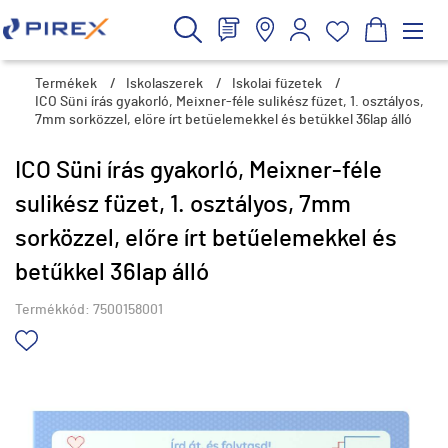
Termékek
/
Iskolaszerek
/
Iskolai füzetek
/
ICO Süni írás gyakorló, Meixner-féle sulikész füzet, 1. osztályos,
7mm sorközzel, előre írt betűelemekkel és betűkkel 36lap álló
ICO Süni írás gyakorló, Meixner-féle
sulikész füzet, 1. osztályos, 7mm
sorközzel, előre írt betűelemekkel és
betűkkel 36lap álló
Termékkód:
7500158001