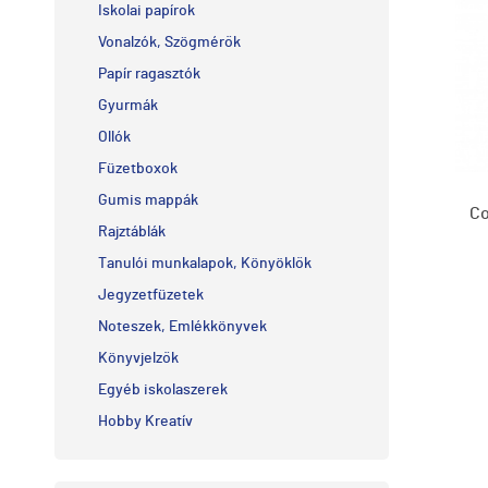
Iskolai papírok
Vonalzók, Szögmérők
Papír ragasztók
Gyurmák
Ollók
Füzetboxok
Gumis mappák
Co
Rajztáblák
Tanulói munkalapok, Könyöklők
Jegyzetfüzetek
Noteszek, Emlékkönyvek
Könyvjelzők
Egyéb iskolaszerek
Hobby Kreatív