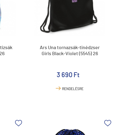
tizsák
Ars Una tornazsák-tinédzser
 26
Girls Black-Violet (5545) 26
3 690 Ft
RENDELÉSRE