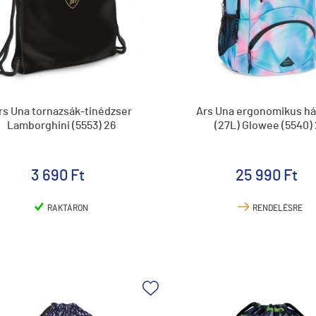
rs Una tornazsák-tinédzser
Ars Una ergonomikus há
Lamborghini (5553) 26
(27L) Glowee (5540)
3 690 Ft
25 990 Ft
RAKTÁRON
RENDELÉSRE