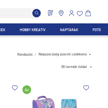
KEK
HOBBY KREATÍV
NAPTÁRAK
FOTÓ
/
Népszerűség szerint csökkenő
Rendezés
36 termék /oldal