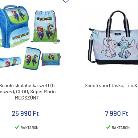
Scooli iskolatáska szett (5
Scooli sport táska, Lilo &
részes), CLOU, Super Mario
MEGSZŰNT
25 990 Ft
7 990 Ft
RAKTÁRON
RAKTÁRON