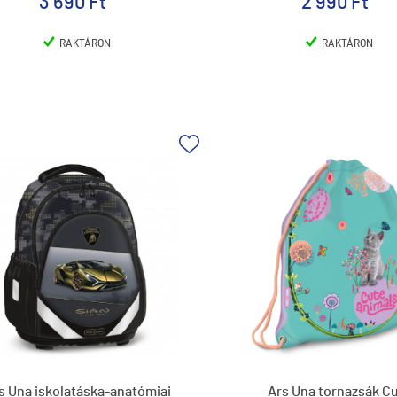
3 690 Ft
2 990 Ft
RAKTÁRON
RAKTÁRON
s Una iskolatáska-anatómiai
Ars Una tornazsák C