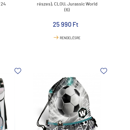
 24
részes), CLOU, Jurassic World
(6)
25 990 Ft
RENDELÉSRE