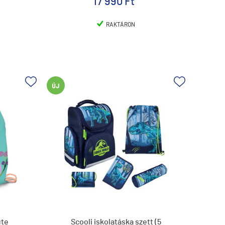
17 990 Ft
RAKTÁRON
ute
Scooli iskolatáska szett (5