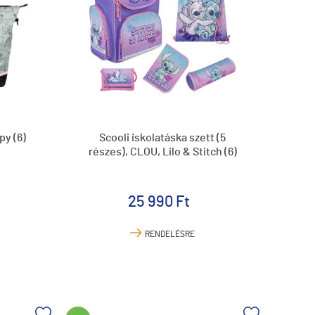
py (6)
Scooli iskolatáska szett (5
részes), CLOU, Lilo & Stitch (6)
25 990 Ft
RENDELÉSRE