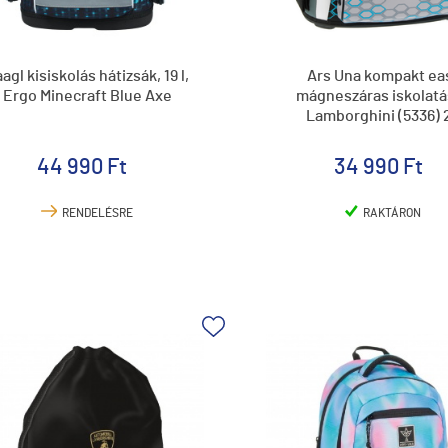
agl kisiskolás hátizsák, 19 l,
Ars Una kompakt ea
Ergo Minecraft Blue Axe
mágneszáras iskolatá
Lamborghini (5336) 
44 990 Ft
34 990 Ft
RENDELÉSRE
RAKTÁRON