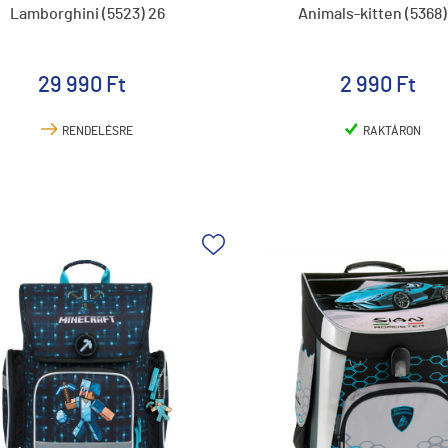
Lamborghini (5523) 26
Animals-kitten (5368)
29 990 Ft
2 990 Ft
RENDELÉSRE
RAKTÁRON