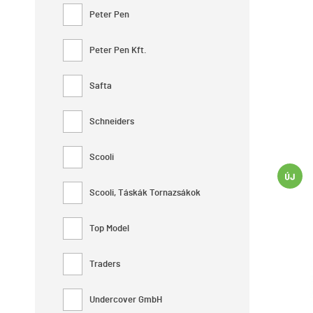
Peter Pen
Peter Pen Kft.
Safta
Schneiders
Scooli
Scooli, Táskák Tornazsákok
Top Model
Traders
Undercover GmbH