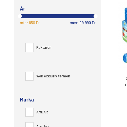
Ár
min: 850 Ft
max: 49.990 Ft
Raktáron
Web exkluzív termék
Márka
AMBAR
Ars Una