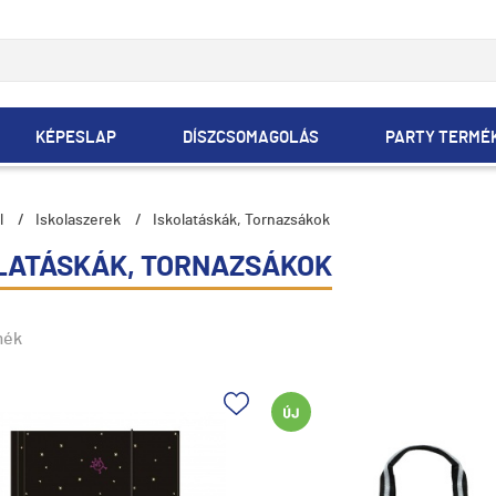
KÉPESLAP
DÍSZCSOMAGOLÁS
PARTY TERMÉ
l
/
Iskolaszerek
/
Iskolatáskák, Tornazsákok
LATÁSKÁK, TORNAZSÁKOK
mék