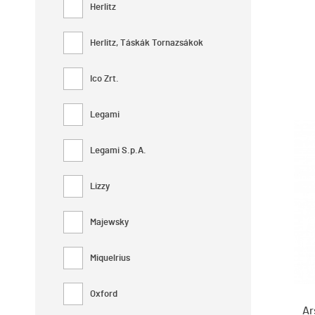
Herlitz
Herlitz, Táskák Tornazsákok
Ico Zrt.
Legami
Legami S.p.A.
Lizzy
Majewsky
Miquelrius
Oxford
Ar