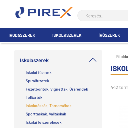
IRODASZEREK
ISKOLASZEREK
ÍRÓSZEREK
Főolda
Iskolaszerek
ISKO
Iskolai füzetek
Spirálfüzetek
442 ter
Füzetborítók, Vignetták, Órarendek
Tolltartók
Iskolatáskák, Tornazsákok
Sporttáskák, Válltáskák
Iskolai felszerelések