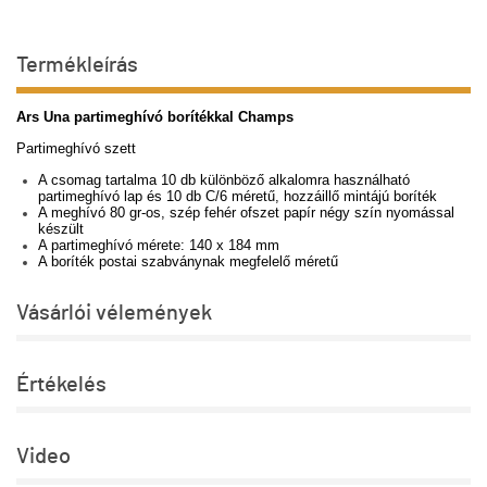
Termékleírás
Ars Una partimeghívó borítékkal Champs
Partimeghívó szett
A csomag tartalma 10 db különböző alkalomra használható
partimeghívó lap és 10 db C/6 méretű, hozzáillő mintájú boríték
A meghívó 80 gr-os, szép fehér ofszet papír négy szín nyomással
készült
A partimeghívó mérete: 140 x 184 mm
A boríték postai szabványnak megfelelő méretű
Vásárlói vélemények
Értékelés
Video