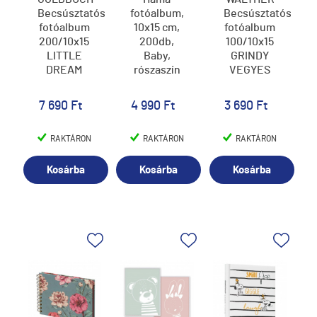
Becsúsztatós
fotóalbum,
Becsúsztatós
fotóalbum
10x15 cm,
fotóalbum
200/10x15
200db,
100/10x15
LITTLE
Baby,
GRINDY
DREAM
rószaszín
VEGYES
7 690 Ft
4 990 Ft
3 690 Ft
RAKTÁRON
RAKTÁRON
RAKTÁRON
Kosárba
Kosárba
Kosárba