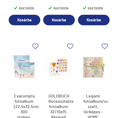
RAKTÁRON
RAKTÁRON
RAKTÁRON
Kosárba
Kosárba
Kosárba
Exacompta
GOLDBUCH
Legami
fotóalbum
Becsúsztatós
fotóalbum/scrapb
(22,5x32,5cm,
fotóalbum
szett,
300
32/10x15
térképes -
zsebes,
Akvarell
HOME