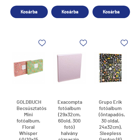
Kosárba
Kosárba
Kosárba
GOLDBUCH
Exacompta
Grupo Erik
Becsúsztatós
fotóalbum
fotóalbum
Mini
(29x32cm,
(öntapadós,
fotóalbum,
60old, 300
30 oldal,
Floral
fotó)
24x32cm),
Whisper
halvány
Sleepless
40/10x15
rózsaszín,
Garden (6)