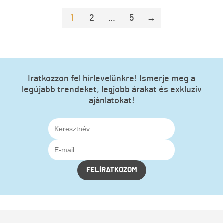
1
2
...
5
→
Iratkozzon fel hírlevelünkre! Ismerje meg a
legújabb trendeket, legjobb árakat és exkluzív
ajánlatokat!
FELÍRATKOZOM