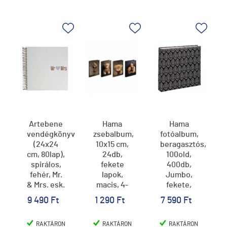
Artebene
Hama
Hama
vendégkönyv
zsebalbum,
fotóalbum,
(24x24
10x15 cm,
beragasztós,
cm, 80lap),
24db,
100old,
spirálos,
fekete
400db,
fehér, Mr.
lapok,
Jumbo,
& Mrs. esk.
macis, 4-
fekete,
(6)
féle, Batzi
levélmintás
9 490 Ft
1 290 Ft
7 590 Ft
RAKTÁRON
RAKTÁRON
RAKTÁRON