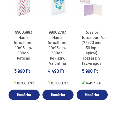
99003883
99002767
Rössler
Hama
Hama
fotóalbum/scrapb
fotóalbum,
fotóalbum,
(23x23 cm,
10x15 cm,
10x15 cm,
30 lap,
200db,
200db,
spirál)
katicás
kék szív,
rózsaszín
Valentina
tav.virágos,
Cornwall
3 990 Ft
4 490 Ft
5 990 Ft
(6)
RENDELÉSRE
RENDELÉSRE
RAKTÁRON
Kosárba
Kosárba
Kosárba