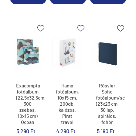
Exacompta
Hama
Rössler
fotóalbum
fotóalbum,
Soho
(22,5x32,5cm,
10x15 cm,
fotóalbum/scrapb
300
200db,
(23x23 cm,
zsebes,
kalózos,
30 lap,
10x15 cm)
Pirat
spirálos,
Ocean
travel
fehér
lapok)
5 290 Ft
4 290 Ft
5 190 Ft
navy/kék