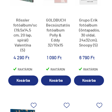
Rössler
GOLDBUCH
Grupo Erik
fotóalbum/scrapbook
Becsúsztatós
fotóalbum
(19,5x14,5
fotóalbum
(öntapadós,
cm, 20 lap,
Polly &
30 oldal,
spirál)
Eddy
24x32cm),
Valentina
32/10x15
Snoopy (5)
(5)
4 290 Ft
1 090 Ft
6 790 Ft
RAKTÁRON
RAKTÁRON
RAKTÁRON
Kosárba
Kosárba
Kosárba