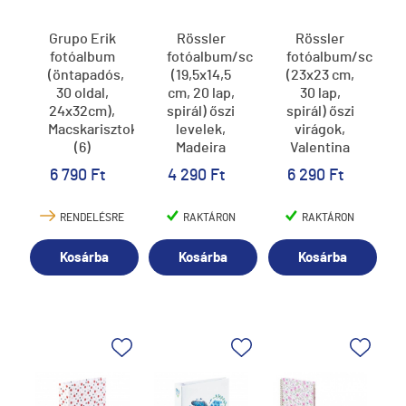
Grupo Erik
Rössler
Rössler
fotóalbum
fotóalbum/scrapbook
fotóalbum/scrapb
(öntapadós,
(19,5x14,5
(23x23 cm,
30 oldal,
cm, 20 lap,
30 lap,
24x32cm),
spirál) őszi
spirál) őszi
Macskarisztokraták
levelek,
virágok,
(6)
Madeira
Valentina
(5)
(5)
6 790 Ft
4 290 Ft
6 290 Ft
RENDELÉSRE
RAKTÁRON
RAKTÁRON
Kosárba
Kosárba
Kosárba