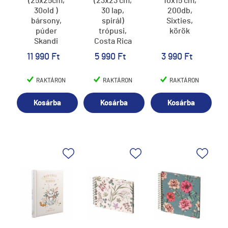
(25x25cm,
(23x23 cm,
10x15 cm,
30old )
30 lap,
200db,
bársony,
spirál)
Sixties,
púder
trópusi,
körök
Skandi
Costa Rica
(6)
11 990 Ft
5 990 Ft
3 990 Ft
RAKTÁRON
RAKTÁRON
RAKTÁRON
Kosárba
Kosárba
Kosárba