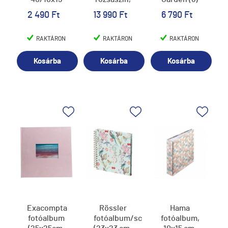
levélmintás
2 490 Ft
13 990 Ft
6 790 Ft
RAKTÁRON
RAKTÁRON
RAKTÁRON
Kosárba
Kosárba
Kosárba
Exacompta
Rössler
Hama
fotóalbum
fotóalbum/scrapbook
fotóalbum,