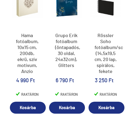
Hama
Grupo Erik
Rössler
fotóalbum,
fotóalbum
Soho
10x15 cm,
(öntapadós,
fotóalbum/scrapb
200db,
30 oldal,
(14,5x19,5
ekrü, szív
24x32cm),
cm, 20 lap,
motívum,
Glitters
spirálos,
Anzio
fekete
lapok)
4 990 Ft
6 790 Ft
3 250 Ft
fekete
RAKTÁRON
RAKTÁRON
RAKTÁRON
Kosárba
Kosárba
Kosárba