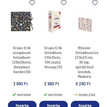
Grupo Erik
Grupo Erik
Rössler
scrapbook
fotóalbum
fotóalbum/vendé
fotóalbum
(10x15cm,
(23x23 cm,
(26x26cm),
100 zseb),
30 lap,
Sleepless
Snoopy (5)
spirál) őszi
Garden (6)
levelek,
Madeira
(5)
3 990 Ft
2 990 Ft
6 290 Ft
RAKTÁRON
RAKTÁRON
RENDELÉSRE
Kosárba
Kosárba
Kosárba