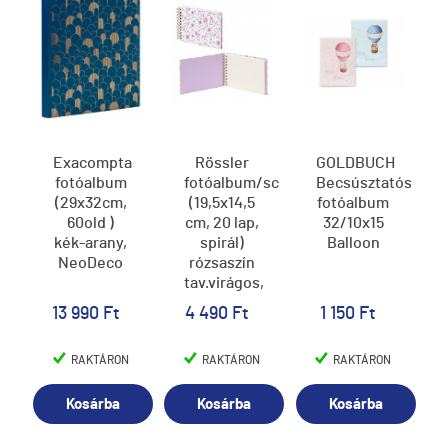
Exacompta
Rössler
GOLDBUCH
fotóalbum
fotóalbum/scrapbook
Becsúsztatós
(29x32cm,
(19,5x14,5
fotóalbum
60old )
cm, 20 lap,
32/10x15
kék-arany,
spirál)
Balloon
NeoDeco
rózsaszín
tav.virágos,
Cornwall
13 990 Ft
4 490 Ft
1 150 Ft
(6)
RAKTÁRON
RAKTÁRON
RAKTÁRON
Kosárba
Kosárba
Kosárba