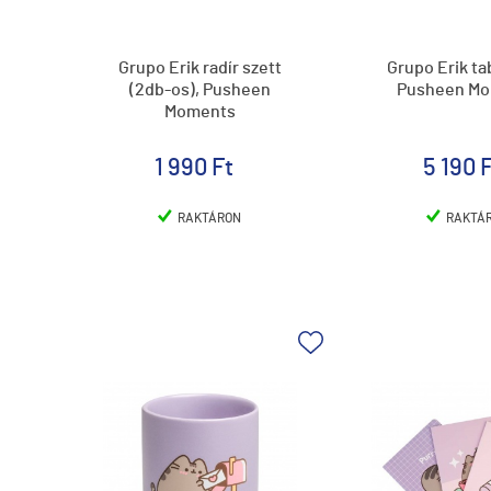
Grupo Erik radír szett
Grupo Erik tab
(2db-os), Pusheen
Pusheen M
Moments
1 990 Ft
5 190 
RAKTÁRON
RAKTÁ