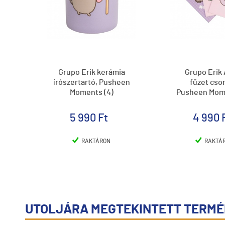
Grupo Erik kerámia
Grupo Erik
írószertartó, Pusheen
füzet cso
Moments (4)
Pusheen Mome
5 990 Ft
4 990 
RAKTÁRON
RAKTÁ
UTOLJÁRA MEGTEKINTETT TERM