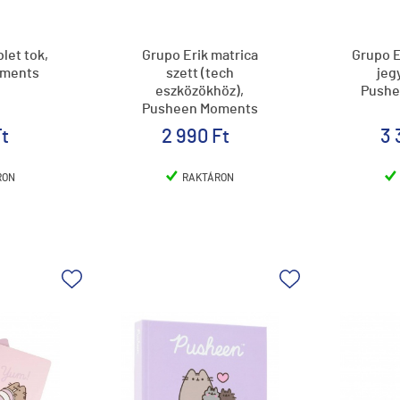
let tok,
Grupo Erik matrica
Grupo 
oments
szett (tech
jeg
eszközökhöz),
Pushe
Pusheen Moments
Ft
2 990 Ft
3 
RON
RAKTÁRON