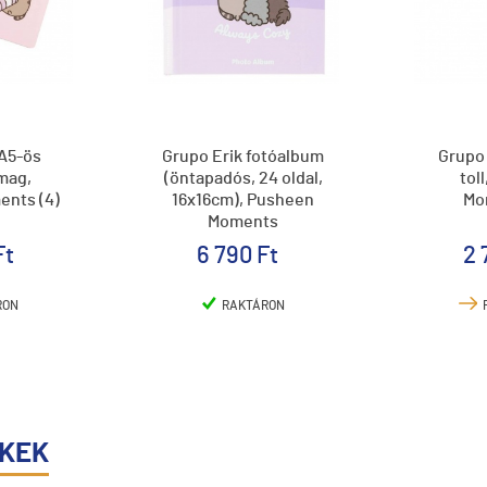
 A5-ös
Grupo Erik fotóalbum
Grupo 
mag,
(öntapadós, 24 oldal,
tol
nts (4)
16x16cm), Pusheen
Mo
Moments
Ft
6 790 Ft
2 
RON
RAKTÁRON
ÉKEK