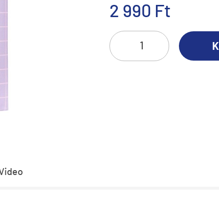
2 990 Ft
K
Video