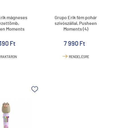
Erik mágneses
Grupo Erik fém pohár
yzettömb,
szívószállal, Pusheen
en Moments
Moments (4)
390 Ft
7 990 Ft
RAKTÁRON
RENDELÉSRE