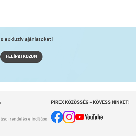
s exkluzív ajánlatokat!
FELÍRATKOZOM
a
PIREX KÖZÖSSÉG – KÖVESS MINKET!
ása, rendelés elindítása