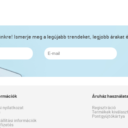
lünkre! Ismerje meg a legújabb trendeket, legjobb árakat é
formációk
Áruház használat
si nyilatkozat
Regisztráció
m
Termékek kiválaszt
Pontgyűjtőkártya
zállítási információk
fizetés