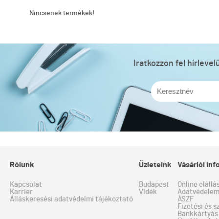
Nincsenek termékek!
Iratkozzon fel hírleve
Rólunk
Üzleteink
Vásárlói in
Kapcsolat
Budapest
Online elállá
Karrier
Vidék
Adatvédele
Álláskeresési adatvédelmi tájékoztató
ÁSZF
Fizetési és s
Bankkártyás 