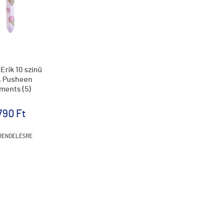
Erik 10 színű
l, Pusheen
ments (5)
790 Ft
RENDELÉSRE