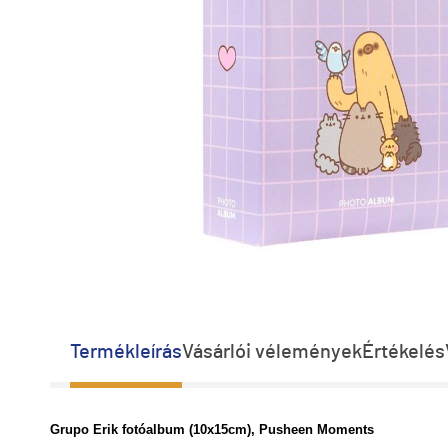
Termékleírás
Vásárlói vélemények
Értékelés
Grupo Erik fotóalbum (10x15cm), Pusheen Moments