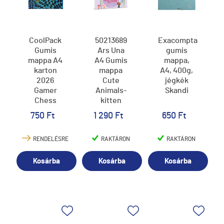
CoolPack
50213689
Exacompta
Gumis
Ars Una
gumis
mappa A4
A4 Gumis
mappa,
karton
mappa
A4, 400g,
2026
Cute
jégkék
Gamer
Animals-
Skandi
Chess
kitten
(5368) 24
750 Ft
1 290 Ft
650 Ft
RENDELÉSRE
RAKTÁRON
RAKTÁRON
Kosárba
Kosárba
Kosárba