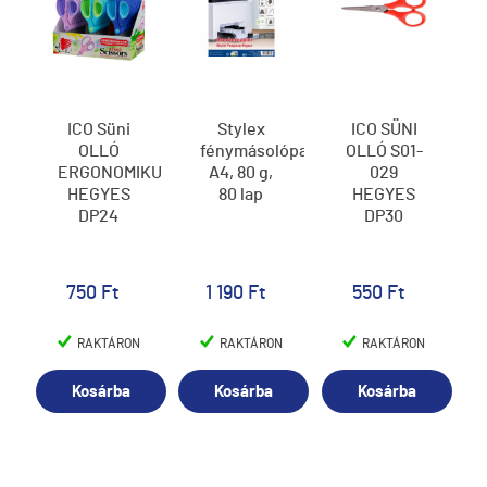
ICO Süni
Stylex
ICO SÜNI
OLLÓ
fénymásolópapír,
OLLÓ S01-
ERGONOMIKUS
A4, 80 g,
029
HEGYES
80 lap
HEGYES
DP24
DP30
750 Ft
1 190 Ft
550 Ft
RAKTÁRON
RAKTÁRON
RAKTÁRON
Kosárba
Kosárba
Kosárba