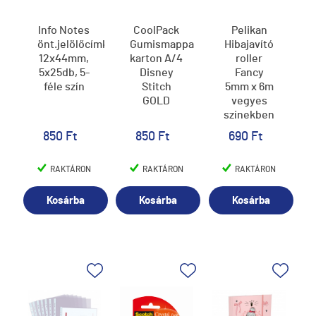
Info Notes
CoolPack
Pelikan
önt.jelölőcímke,
Gumismappa
Hibajavító
12x44mm,
karton A/4
roller
5x25db, 5-
Disney
Fancy
féle szín
Stitch
5mm x 6m
GOLD
vegyes
színekben
850 Ft
850 Ft
690 Ft
RAKTÁRON
RAKTÁRON
RAKTÁRON
Kosárba
Kosárba
Kosárba