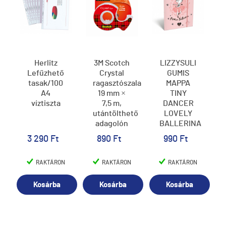
Herlitz
3M Scotch
LIZZYSULI
Lefűzhető
Crystal
GUMIS
tasak/100
ragasztószalag
MAPPA
A4
19 mm ×
TINY
víztiszta
7,5 m,
DANCER
utántölthető
LOVELY
adagolón
BALLERINA
(régi
A/4
3 290 Ft
890 Ft
990 Ft
cikkszám:
70071169877)
RAKTÁRON
RAKTÁRON
RAKTÁRON
Kosárba
Kosárba
Kosárba