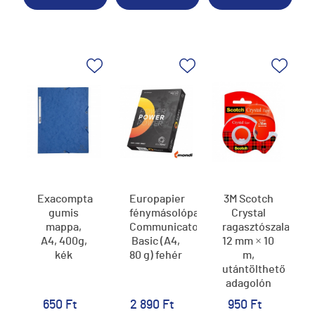
Exacompta
Europapier
3M Scotch
gumis
fénymásolópapír
Crystal
mappa,
Communicator
ragasztószalag
A4, 400g,
Basic (A4,
12 mm × 10
kék
80 g) fehér
m,
utántölthető
adagolón
650 Ft
2 890 Ft
950 Ft