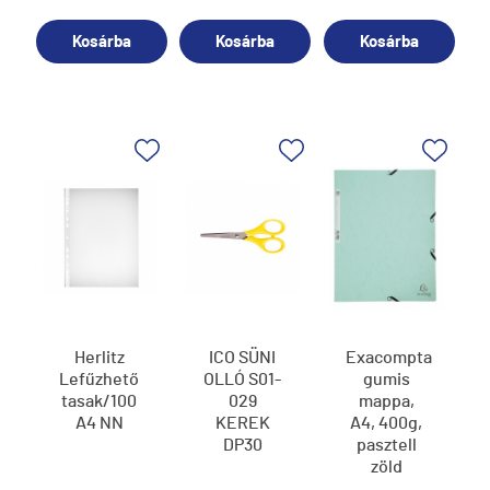
Kosárba
Kosárba
Kosárba
Herlitz
ICO SÜNI
Exacompta
Lefűzhető
OLLÓ S01-
gumis
tasak/100
029
mappa,
A4 NN
KEREK
A4, 400g,
DP30
pasztell
zöld