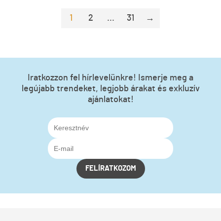
1
2
...
31
→
Iratkozzon fel hírlevelünkre! Ismerje meg a
legújabb trendeket, legjobb árakat és exkluzív
ajánlatokat!
FELÍRATKOZOM