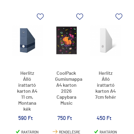
Herlitz
CoolPack
Herlitz
Álló
Gumismappa
Álló
irattartó
A4 karton
irattartó
karton A4
2026
karton A4
11 cm,
Capybara
7cm fehér
Montana
Music
kék
590 Ft
750 Ft
450 Ft
RAKTÁRON
RENDELÉSRE
RAKTÁRON