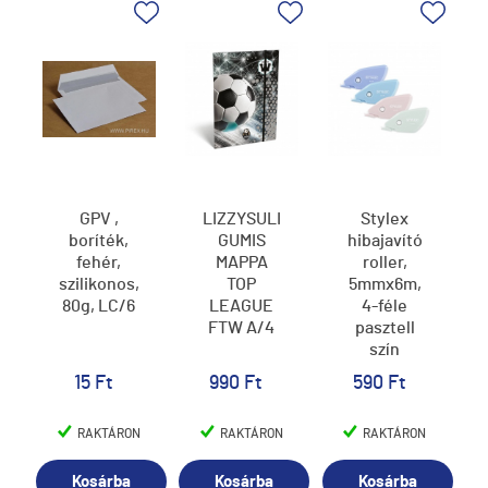
GPV ,
LIZZYSULI
Stylex
boríték,
GUMIS
hibajavító
fehér,
MAPPA
roller,
szilikonos,
TOP
5mmx6m,
80g, LC/6
LEAGUE
4-féle
FTW A/4
pasztell
szín
15 Ft
990 Ft
590 Ft
RAKTÁRON
RAKTÁRON
RAKTÁRON
Kosárba
Kosárba
Kosárba