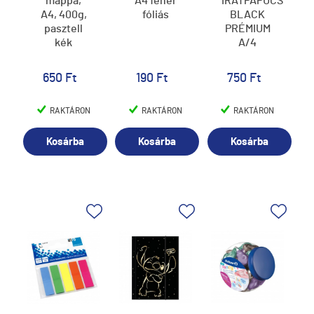
mappa,
A4 fehér
IRATPAPUCS
A4, 400g,
fóliás
BLACK
pasztell
PRÉMIUM
kék
A/4
650 Ft
190 Ft
750 Ft
RAKTÁRON
RAKTÁRON
RAKTÁRON
Kosárba
Kosárba
Kosárba