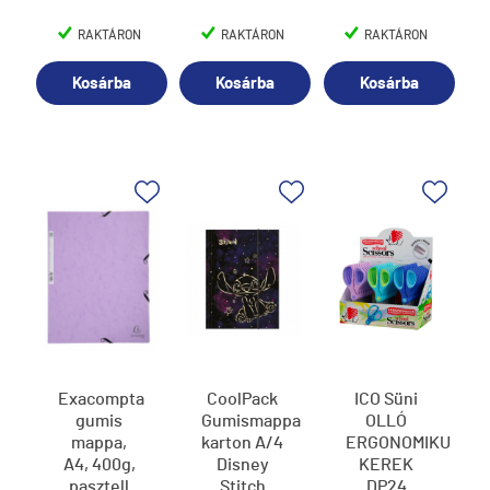
RAKTÁRON
RAKTÁRON
RAKTÁRON
Kosárba
Kosárba
Kosárba
Exacompta
CoolPack
ICO Süni
gumis
Gumismappa
OLLÓ
mappa,
karton A/4
ERGONOMIKUS
A4, 400g,
Disney
KEREK
pasztell
Stitch
DP24