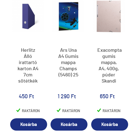
Herlitz
Ars Una
Exacompta
Álló
A4 Gumis
gumis
irattartó
mappa
mappa,
karton A4
Champs
A4, 400g,
7cm
(5460) 25
púder
sötétkék
Skandi
450 Ft
1 290 Ft
650 Ft
RAKTÁRON
RAKTÁRON
RAKTÁRON
Kosárba
Kosárba
Kosárba