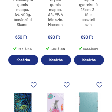
gumis
gumis
gyerekolló
mappa,
mappa,
13 cm, 3-
A4, 400g,
A4, PP, 4
féle
óceánzöld
féle szín,
pasztell
Skandi
Macaron
szín
650 Ft
890 Ft
690 Ft
RAKTÁRON
RAKTÁRON
RAKTÁRON
Kosárba
Kosárba
Kosárba