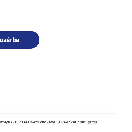
osárba
ólyukkal, cserélhető címkével, élvédővel. Szín: piros