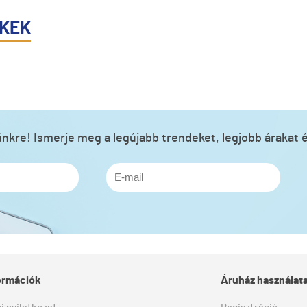
ÉKEK
lünkre! Ismerje meg a legújabb trendeket, legjobb árakat é
formációk
Áruház használat