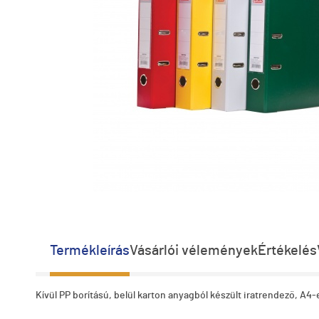
Termékleírás
Vásárlói vélemények
Értékelés
Kívül PP borítású, belül karton anyagból készült iratrendező, A