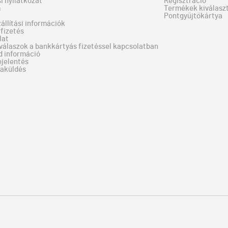
si nyilatkozat
Regisztráció
m
Termékek kiválaszt
Pontgyűjtőkártya
zállítási információk
fizetés
lat
válaszok a bankkártyás fizetéssel kapcsolatban
d információ
ejelentés
zaküldés