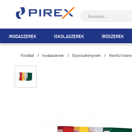
IRODASZEREK
ISKOLASZEREK
ÍRÓSZEREK
Főoldal
/
Irodaszerek
/
Gyűrűskönyvek
/
Herlitz Irat