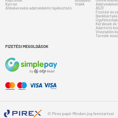
Kapcsolat
Budapest
Online elállá
Karrier
Vidék
Adatvédele
Álláskeresési adatvédelmi tájékoztató
ÁSZF
Fizetési és s
Bankkártyás 
Ügyfélszolgá
Kérdések és 
Adattörlő kó
Visszaélés b
Termék viss
FIZETÉSI MEGOLDÁSOK
© Pirex papír Minden jog fenntartva!