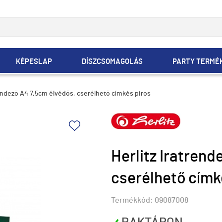
KÉPESLAP
DÍSZCSOMAGOLÁS
PARTY TERMÉ
rendező A4 7,5cm élvédős, cserélhető címkés piros
Herlitz Iratrend
cserélhető címk
Termékkód:
09087008