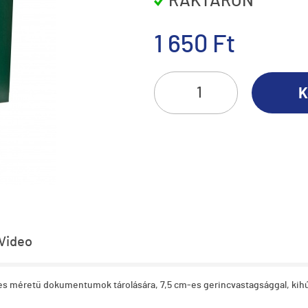
RAKTÁRON
1 650 Ft
K
Video
4-es méretű dokumentumok tárolására, 7,5 cm-es gerincvastagsággal, kihúz