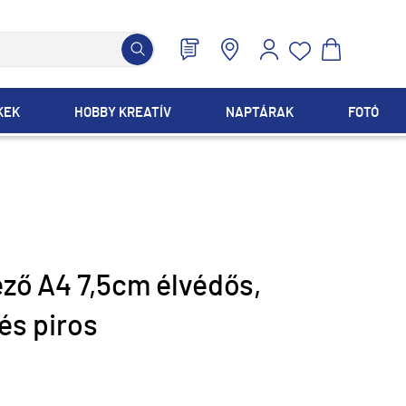
KEK
HOBBY KREATÍV
NAPTÁRAK
FOTÓ
ező A4 7,5cm élvédős,
és piros