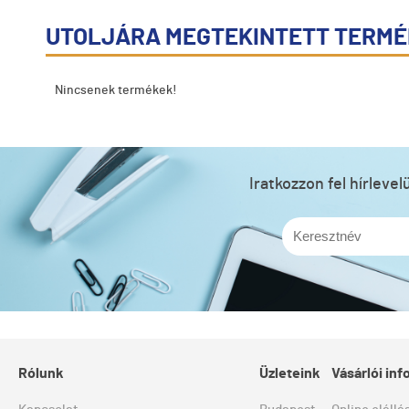
UTOLJÁRA MEGTEKINTETT TERM
Nincsenek termékek!
Iratkozzon fel hírleve
Rólunk
Üzleteink
Vásárlói in