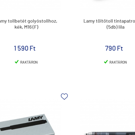
my tollbetét golyóstollhoz,
Lamy töltőtoll tintapatro
kék, M16 (F)
(5db) lila
1 590 Ft
790 Ft
RAKTÁRON
RAKTÁRON