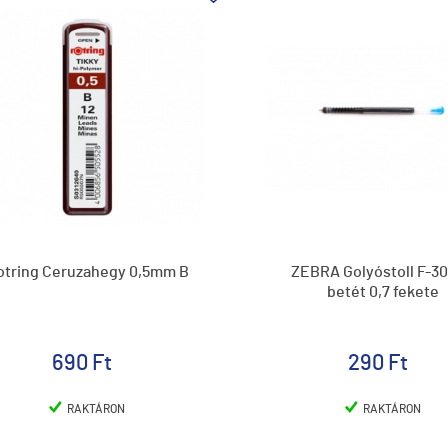
otring Ceruzahegy 0,5mm B
ZEBRA Golyóstoll F-301
betét 0,7 fekete
690 Ft
290 Ft
RAKTÁRON
RAKTÁRON