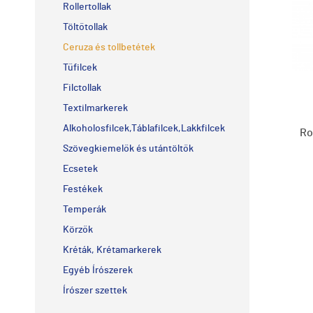
Rollertollak
Töltőtollak
Ceruza és tollbetétek
Tűfilcek
Filctollak
Textilmarkerek
Alkoholosfilcek,Táblafilcek,Lakkfilcek
Ro
Szövegkiemelők és utántöltők
Ecsetek
Festékek
Temperák
Körzők
Kréták, Krétamarkerek
Egyéb Írószerek
Írószer szettek