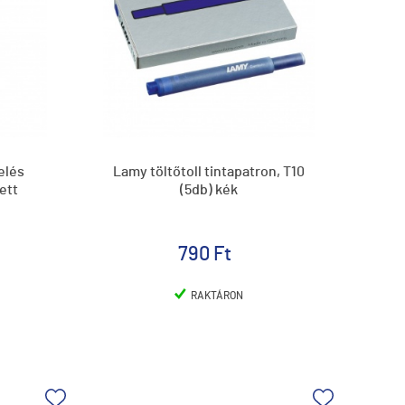
elés
Lamy töltőtoll tintapatron, T10
ett
(5db) kék
790 Ft
RAKTÁRON