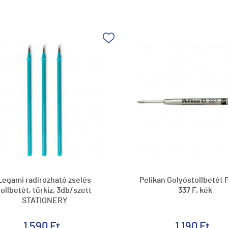
Legami radírozható zselés
Pelikan Golyóstollbetét 
tollbetét, türkiz, 3db/szett
337 F, kék
STATIONERY
1 590 Ft
1 190 Ft