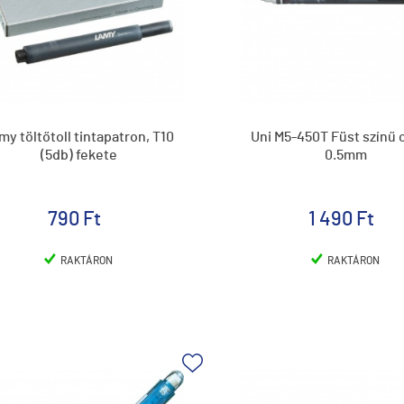
my töltőtoll tintapatron, T10
Uni M5-450T Füst színű 
(5db) fekete
0.5mm
790 Ft
1 490 Ft
RAKTÁRON
RAKTÁRON