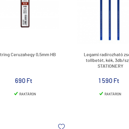
tring Ceruzahegy 0,5mm HB
Legami radírozható zs
tollbetét, kék, 3db/sz
STATIONERY
690 Ft
1 590 Ft
RAKTÁRON
RAKTÁRON