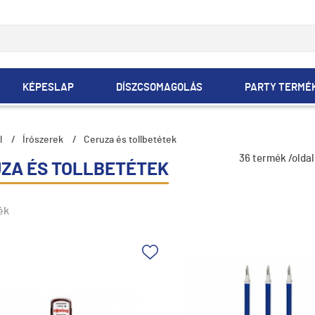
KÉPESLAP
DÍSZCSOMAGOLÁS
PARTY TERMÉ
l
/
Írószerek
/
Ceruza és tollbetétek
36 termék /oldal
ZA ÉS TOLLBETÉTEK
ék