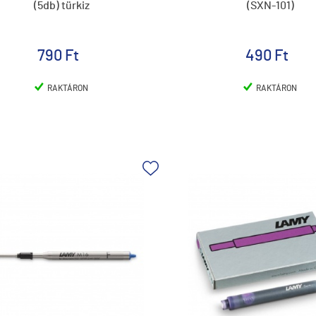
(5db) türkiz
(SXN-101)
790 Ft
490 Ft
RAKTÁRON
RAKTÁRON