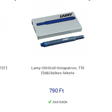
 (F)
Lamy töltőtoll tintapatron, T10
(5db) kékes-fekete
790 Ft
RAKTÁRON