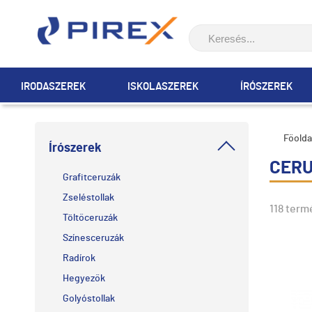
IRODASZEREK
ISKOLASZEREK
ÍRÓSZEREK
Főolda
Írószerek
CERU
Grafitceruzák
Zseléstollak
118 term
Töltőceruzák
Színesceruzák
Radírok
Hegyezők
Golyóstollak