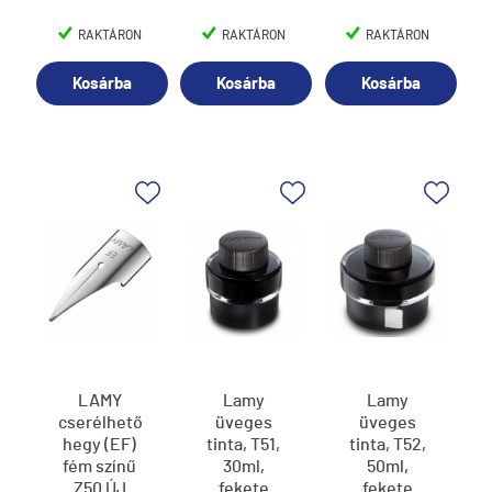
RAKTÁRON
RAKTÁRON
RAKTÁRON
Kosárba
Kosárba
Kosárba
LAMY
Lamy
Lamy
cserélhető
üveges
üveges
hegy (EF)
tinta, T51,
tinta, T52,
fém színű
30ml,
50ml,
Z50 ÚJ
fekete
fekete