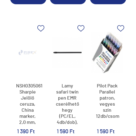
NSH0305061
Lamy
Pilot Pack
Sharpie
safari twin
Parallel
Jelölő
pen EMR
patron,
ceruza,
cserélhető
vegyes
China
hegy
szín
marker,
(PC/EL,
12db/csom
2,0 mm,
4db/dob),
gömbölyű,
Z109
1 390 Ft
1 590 Ft
1 590 Ft
fehér