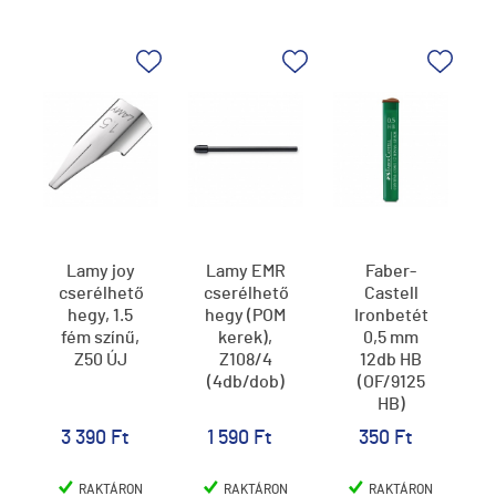
Lamy joy
Lamy EMR
Faber-
cserélhető
cserélhető
Castell
hegy, 1.5
hegy (POM
Ironbetét
fém színű,
kerek),
0,5 mm
Z50 ÚJ
Z108/4
12db HB
(4db/dob)
(OF/9125
HB)
3 390 Ft
1 590 Ft
350 Ft
RAKTÁRON
RAKTÁRON
RAKTÁRON