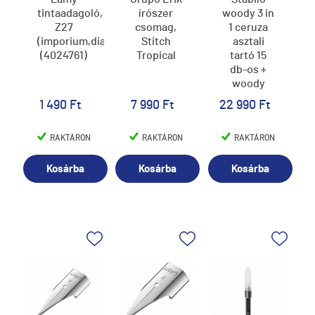
tintaadagoló,
írószer
woody 3 in
Z27
csomag,
1 ceruza
(imporium,dialog,accent,ideos,logo,aion,cp1,studio,scal
Stitch
asztali
(4024761)
Tropical
tartó 15
db-os +
woody
tartályos
1 490 Ft
7 990 Ft
22 990 Ft
hegyező
RAKTÁRON
RAKTÁRON
RAKTÁRON
Kosárba
Kosárba
Kosárba