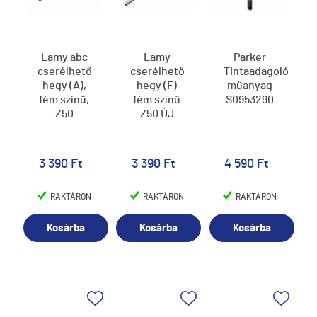
Lamy abc
Lamy
Parker
cserélhető
cserélhető
Tintaadagoló
hegy (A),
hegy (F)
műanyag
fém színű,
fém színű
S0953290
Z50
Z50 ÚJ
3 390 Ft
3 390 Ft
4 590 Ft
RAKTÁRON
RAKTÁRON
RAKTÁRON
Kosárba
Kosárba
Kosárba