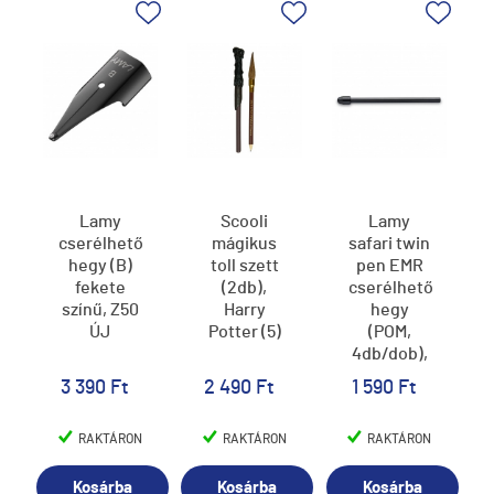
Lamy
Scooli
Lamy
cserélhető
mágikus
safari twin
hegy (B)
toll szett
pen EMR
fekete
(2db),
cserélhető
színű, Z50
Harry
hegy
ÚJ
Potter (5)
(POM,
4db/dob),
Z103
3 390 Ft
2 490 Ft
1 590 Ft
RAKTÁRON
RAKTÁRON
RAKTÁRON
Kosárba
Kosárba
Kosárba