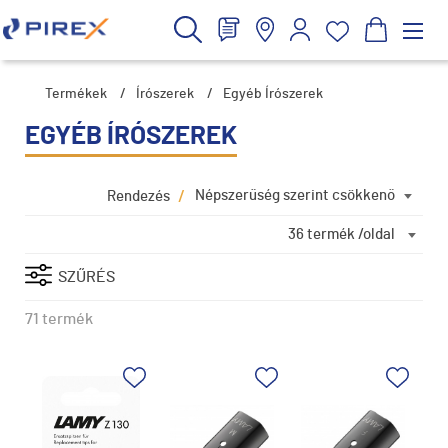
Termékek
/
Írószerek
/
Egyéb Írószerek
EGYÉB ÍRÓSZEREK
/
Népszerűség szerint csökkenő
Rendezés
36 termék /oldal
SZŰRÉS
71 termék