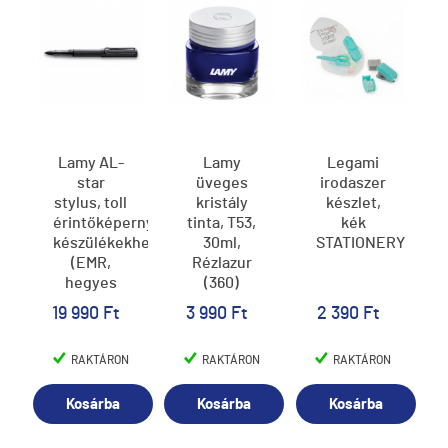
Lamy AL-
Lamy
Legami
star
üveges
irodaszer
stylus, toll
kristály
készlet,
érintőképernyős
tinta, T53,
kék
készülékekhez
30ml,
STATIONERY
(EMR,
Rézlazur
hegyes
(360)
PC/EL
19 990 Ft
3 990 Ft
2 390 Ft
heggyel),
fekete, 471
RAKTÁRON
RAKTÁRON
RAKTÁRON
Kosárba
Kosárba
Kosárba