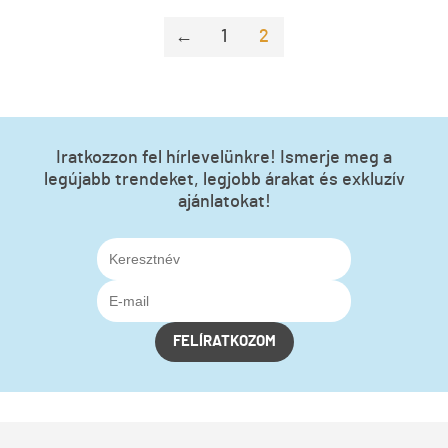
←
1
2
Iratkozzon fel hírlevelünkre! Ismerje meg a
legújabb trendeket, legjobb árakat és exkluzív
ajánlatokat!
FELÍRATKOZOM