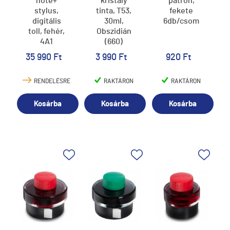
note+
kristály
patron,
stylus,
tinta, T53,
fekete
digitális
30ml,
6db/csom
toll, fehér,
Obszidián
4A1
(660)
35 990 Ft
3 990 Ft
920 Ft
RENDELÉSRE
RAKTÁRON
RAKTÁRON
Kosárba
Kosárba
Kosárba