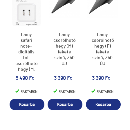
Lamy
Lamy
Lamy
safari
cserélhető
cserélhető
note+
hegy (M)
hegy (F)
digitális
fekete
fekete
toll
színű, Z50
színű, Z50
cserélhető
ÚJ
ÚJ
hegy (M,
2db/doboz),
5 490 Ft
3 390 Ft
3 390 Ft
fekete,
Z130
RAKTÁRON
RAKTÁRON
RAKTÁRON
Kosárba
Kosárba
Kosárba