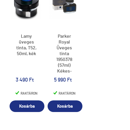
Lamy
Parker
üveges
Royal
tinta, T52,
Üveges
50ml, kék
tinta
1950378
(57ml)
Kékes-
Fekete
3 490 Ft
5 990 Ft
RAKTÁRON
RAKTÁRON
Kosárba
Kosárba