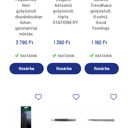
fém
kétszínű
Trendhaus
golyóstoll
golyóstoll,
golyóstoll,
díszdobozban,
tigris
6 színű,
fehér,
STATIONERY
Good
geometriai
Feelings
mintás
3 790 Ft
1 390 Ft
1 190 Ft
RAKTÁRON
RAKTÁRON
RAKTÁRON
Kosárba
Kosárba
Kosárba