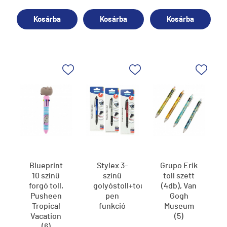
Kosárba
Kosárba
Kosárba
Blueprint
Stylex 3-
Grupo Erik
10 színű
színű
toll szett
forgó toll,
golyóstoll+touch
(4db), Van
Pusheen
pen
Gogh
Tropical
funkció
Museum
Vacation
(5)
(6)