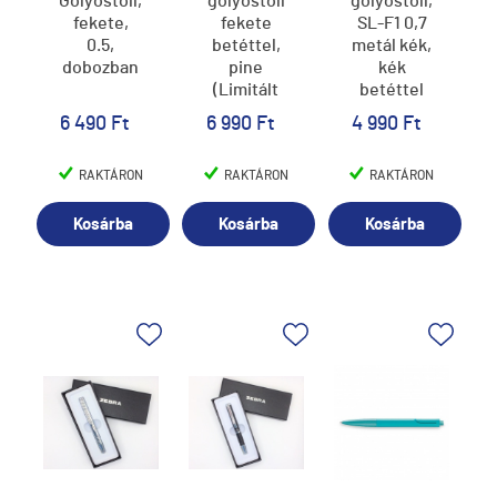
Golyóstoll,
golyóstoll
golyóstoll,
fekete,
fekete
SL-F1 0,7
0.5,
betéttel,
metál kék,
dobozban
pine
kék
(Limitált
betéttel
Kiadás),
6 490 Ft
6 990 Ft
4 990 Ft
2B9 (6)
RAKTÁRON
RAKTÁRON
RAKTÁRON
Kosárba
Kosárba
Kosárba