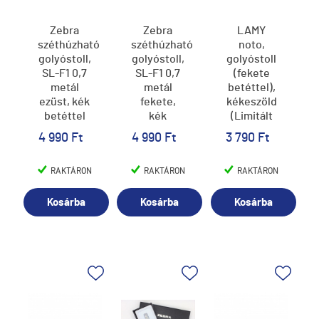
Zebra
Zebra
LAMY
széthúzható
széthúzható
noto,
golyóstoll,
golyóstoll,
golyóstoll
SL-F1 0,7
SL-F1 0,7
(fekete
metál
metál
betéttel),
ezüst, kék
fekete,
kékeszöld
betéttel
kék
(Limitált
betéttel
Kiadás),
4 990 Ft
4 990 Ft
3 790 Ft
283 (5)
RAKTÁRON
RAKTÁRON
RAKTÁRON
Kosárba
Kosárba
Kosárba