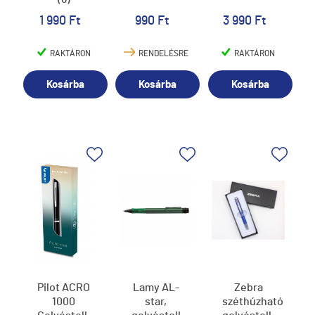
1 990 Ft
990 Ft
3 990 Ft
RAKTÁRON
RENDELÉSRE
RAKTÁRON
Kosárba
Kosárba
Kosárba
Pilot ACRO
Lamy AL-
Zebra
1000
star,
széthúzható