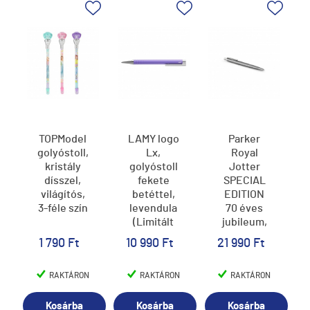
TOPModel
LAMY logo
Parker
golyóstoll,
Lx,
Royal
kristály
golyóstoll
Jotter
dísszel,
fekete
SPECIAL
világítós,
betéttel,
EDITION
3-féle szín
levendula
70 éves
(Limitált
jubileum,
Kiadás),
Golyóstoll
1 790 Ft
10 990 Ft
21 990 Ft
2L6
cizellált,
Ezüst
RAKTÁRON
RAKTÁRON
RAKTÁRON
klipsz
2205530
Kosárba
Kosárba
Kosárba