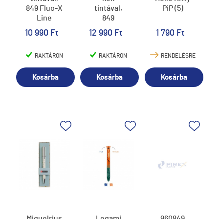
849 Fluo-X
tintával,
PiP (5)
Line
849
Colormat-
10 990 Ft
12 990 Ft
1 790 Ft
X Line
RAKTÁRON
RAKTÁRON
RENDELÉSRE
Kosárba
Kosárba
Kosárba
Miquelrius
Legami
960849