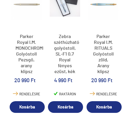
Parker
Zebra
Parker
Royal I.M.
széthúzható
Royal I.M.
MONOCHROME
golyóstoll,
RITUALS
Golyóstoll
SL-F1 0,7
Golyóstoll
Pezsgő,
Royal
zöld,
arany
fényes
Arany
klipsz
ezüst, kék
klipsz
2172956
betéttel
2203894
20 990 Ft
4 990 Ft
20 990 Ft
RENDELÉSRE
RAKTÁRON
RENDELÉSRE
Kosárba
Kosárba
Kosárba