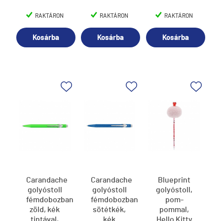
205
RAKTÁRON
RAKTÁRON
RAKTÁRON
Kosárba
Kosárba
Kosárba
Carandache
Carandache
Blueprint
golyóstoll
golyóstoll
golyóstoll,
fémdobozban,
fémdobozban,
pom-
zöld, kék
sötétkék,
pommal,
tintával,
kék
Hello Kitty