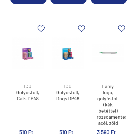
ICO
ICO
Lamy
Golyóstoll,
Golyóstoll,
logo,
Cats DP48
Dogs DP48
golyóstoll
(kék
betéttel)
rozsdamentes
acél, zöld
műanyag
510 Ft
510 Ft
3 590 Ft
véggel,