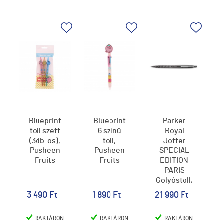
Blueprint
Blueprint
Parker
toll szett
6 színű
Royal
(3db-os),
toll,
Jotter
Pusheen
Pusheen
SPECIAL
Fruits
Fruits
EDITION
PARIS
Golyóstoll,
Ezüst
3 490 Ft
1 890 Ft
21 990 Ft
klipsz
2221601
RAKTÁRON
RAKTÁRON
RAKTÁRON