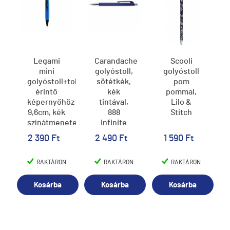
Legami
Carandache
Scooli
mini
golyóstoll,
golyóstoll
golyóstoll+toll
sötétkék,
pom
érintő
kék
pommal,
képernyőhöz
tintával,
Lilo &
9,6cm, kék
888
Stitch
színátmenetes
Infinite
STATIONERY
2 390 Ft
2 490 Ft
1 590 Ft
RAKTÁRON
RAKTÁRON
RAKTÁRON
Kosárba
Kosárba
Kosárba