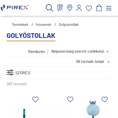
Termékek
/
Írószerek
/
Golyóstollak
GOLYÓSTOLLAK
/
Népszerűség szerint csökkenő
Rendezés
36 termék /oldal
SZŰRÉS
361 termék