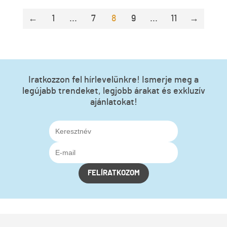
←
1
...
7
8
9
...
11
→
Iratkozzon fel hírlevelünkre! Ismerje meg a
legújabb trendeket, legjobb árakat és exkluzív
ajánlatokat!
FELÍRATKOZOM