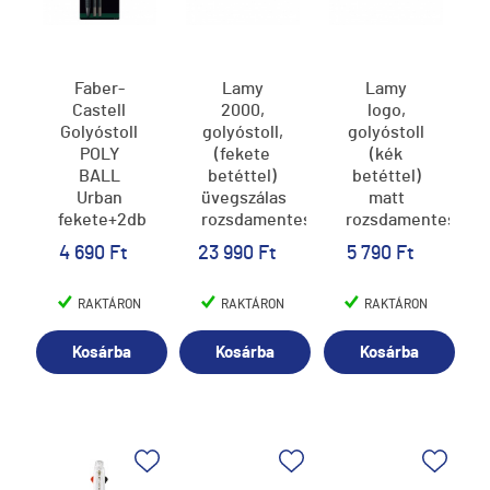
Faber-
Lamy
Lamy
Castell
2000,
logo,
Golyóstoll
golyóstoll,
golyóstoll
POLY
(fekete
(kék
BALL
betéttel)
betéttel)
Urban
üvegszálas
matt
fekete+2db
rozsdamentes
rozsdamentes
grafitceruza
acél,
acél, 206
4 690 Ft
23 990 Ft
5 790 Ft
fekete,
201
RAKTÁRON
RAKTÁRON
RAKTÁRON
Kosárba
Kosárba
Kosárba