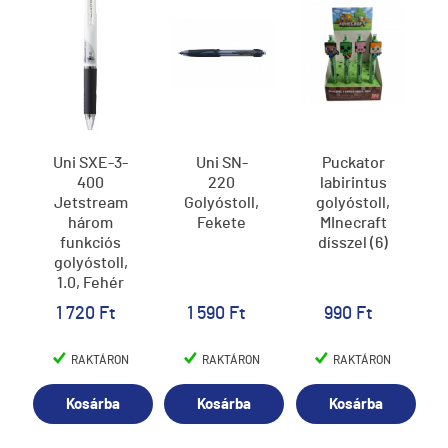
Uni SXE-3-
Uni SN-
Puckator
400
220
labirintus
Jetstream
Golyóstoll,
golyóstoll,
három
Fekete
MInecraft
funkciós
dísszel (6)
golyóstoll,
1.0, Fehér
1 720 Ft
1 590 Ft
990 Ft
RAKTÁRON
RAKTÁRON
RAKTÁRON
Kosárba
Kosárba
Kosárba