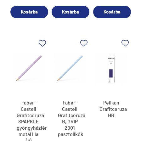
Kosárba
Kosárba
Kosárba
Faber-
Faber-
Pelikan
Castell
Castell
Grafitceruza
Grafitceruza
Grafitceruza
HB
SPARKLE
B, GRIP
gyöngyházfényű
2001
metál lila
pasztellkék
(3)