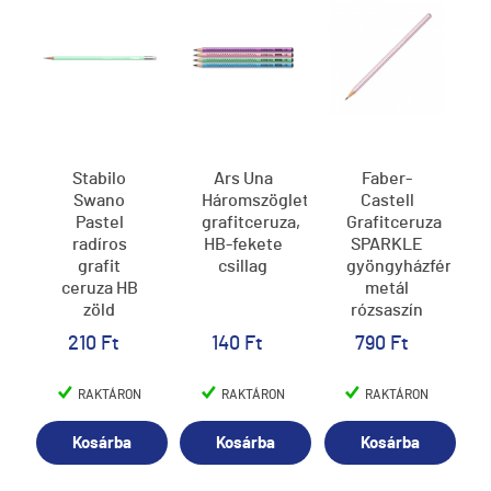
Stabilo
Ars Una
Faber-
Swano
Háromszögletű
Castell
Pastel
grafitceruza,
Grafitceruza
radíros
HB-fekete
SPARKLE
grafit
csillag
gyöngyházfényű
ceruza HB
metál
zöld
rózsaszín
(3)
210 Ft
140 Ft
790 Ft
RAKTÁRON
RAKTÁRON
RAKTÁRON
Kosárba
Kosárba
Kosárba