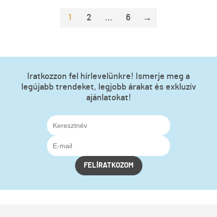
1
2
...
6
→
Iratkozzon fel hírlevelünkre! Ismerje meg a
legújabb trendeket, legjobb árakat és exkluzív
ajánlatokat!
FELÍRATKOZOM