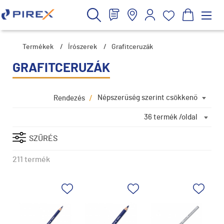
Termékek
/
Írószerek
/
Grafitceruzák
GRAFITCERUZÁK
/
Népszerűség szerint csökkenő
Rendezés
36 termék /oldal
SZŰRÉS
211 termék