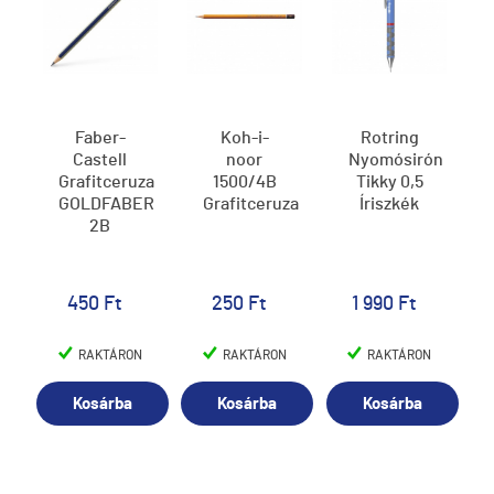
Faber-
Koh-i-
Rotring
Castell
noor
Nyomósirón
Grafitceruza
1500/4B
Tikky 0,5
GOLDFABER
Grafitceruza
Íriszkék
2B
450 Ft
250 Ft
1 990 Ft
RAKTÁRON
RAKTÁRON
RAKTÁRON
Kosárba
Kosárba
Kosárba