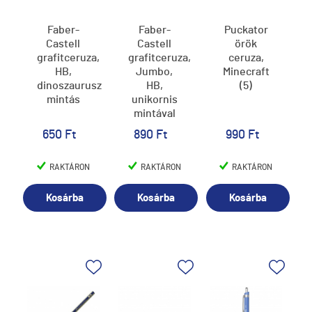
Faber-
Faber-
Puckator
Castell
Castell
örök
grafitceruza,
grafitceruza,
ceruza,
HB,
Jumbo,
Minecraft
dinoszaurusz
HB,
(5)
mintás
unikornis
mintával
650 Ft
890 Ft
990 Ft
RAKTÁRON
RAKTÁRON
RAKTÁRON
Kosárba
Kosárba
Kosárba