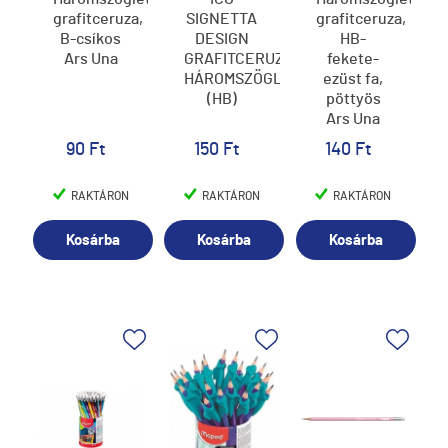
grafitceruza,
SIGNETTA
grafitceruza,
B-csíkos
DESIGN
HB-
Ars Una
GRAFITCERUZA
fekete-
HÁROMSZÖGLETŰ
ezüst fa,
(HB)
pöttyös
Ars Una
90 Ft
150 Ft
140 Ft
RAKTÁRON
RAKTÁRON
RAKTÁRON
Kosárba
Kosárba
Kosárba