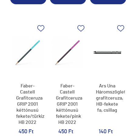
Faber-
Faber-
Ars Una
Castell
Castell
Háromszögletű
Grafitceruza
Grafitceruza
grafitceruza,
GRIP 2001
GRIP 2001
HB-fekete
kéttónusú
kéttónusú
fa, csillag
fekete/türkiz
fekete/pink
HB 2022
HB 2022
450 Ft
450 Ft
140 Ft