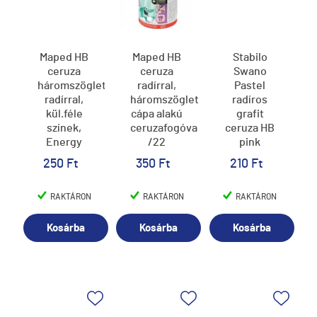
Maped HB
Maped HB
Stabilo
ceruza
ceruza
Swano
háromszögletű,
radírral,
Pastel
radírral,
háromszögletű,
radíros
kül.féle
cápa alakú
grafit
színek,
ceruzafogóval
ceruza HB
Energy
/22
pink
250 Ft
350 Ft
210 Ft
RAKTÁRON
RAKTÁRON
RAKTÁRON
Kosárba
Kosárba
Kosárba