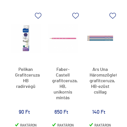
Pelikan
Faber-
Ars Una
Grafitceruza
Castell
Háromszögletű
HB
grafitceruza,
grafitceruza,
radírvégű
HB,
HB-ezüst
unikornis
csillag
mintás
90 Ft
650 Ft
140 Ft
RAKTÁRON
RAKTÁRON
RAKTÁRON