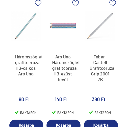
Háromszögletű
Ars Una
Faber-
grafitceruza,
Háromszögletű
Castell
HB-csíkos
grafitceruza,
Grafitceruza
Ars Una
HB-ezüst
Grip 2001
levél
2B
90 Ft
140 Ft
390 Ft
RAKTÁRON
RAKTÁRON
RAKTÁRON
Kosárba
Kosárba
Kosárba