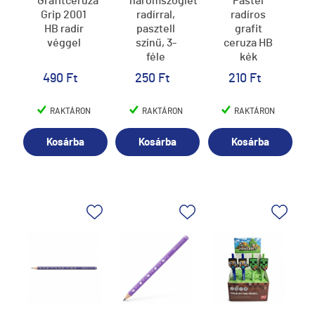
Grafitceruza
háromszögletű,
Pastel
Grip 2001
radírral,
radíros
HB radír
pasztell
grafit
véggel
színű, 3-
ceruza HB
féle
kék
490 Ft
250 Ft
210 Ft
RAKTÁRON
RAKTÁRON
RAKTÁRON
Kosárba
Kosárba
Kosárba