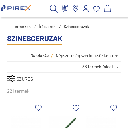
Termékek
/
Írószerek
/
Színesceruzák
SZÍNESCERUZÁK
/
Népszerűség szerint csökkenő
Rendezés
36 termék /oldal
SZŰRÉS
221 termék