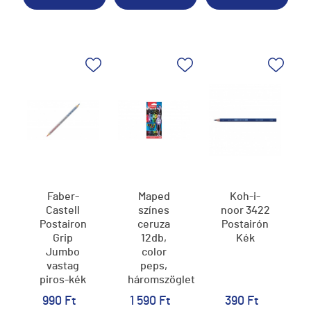
Faber-
Maped
Koh-i-
Castell
színes
noor 3422
Postairon
ceruza
Postairón
Grip
12db,
Kék
Jumbo
color
vastag
peps,
piros-kék
háromszögletű,
Monster,
990 Ft
1 590 Ft
390 Ft
szörnymintás