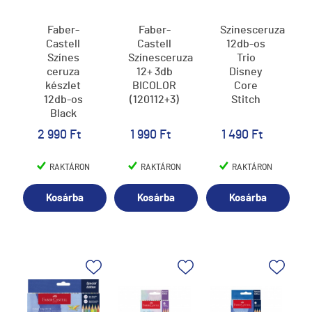
Faber-
Faber-
Színesceruza
Castell
Castell
12db-os
Színes
Színesceruza
Trio
ceruza
12+ 3db
Disney
készlet
BICOLOR
Core
12db-os
(120112+3)
Stitch
Black
Edition
2 990 Ft
1 990 Ft
1 490 Ft
fekete
test
RAKTÁRON
RAKTÁRON
RAKTÁRON
Kosárba
Kosárba
Kosárba