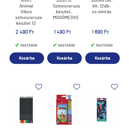
short
3552/12
Színes cer.
Animal
Színesceruza
klt. 12db-
Vibes
készlet,
os mintás
színesceruza
MOSÓMEDVE
készlet 12
db-os
2 490 Ft
1 490 Ft
1 690 Ft
RAKTÁRON
RAKTÁRON
RAKTÁRON
Kosárba
Kosárba
Kosárba