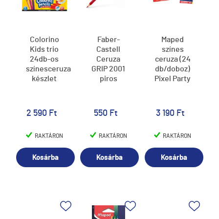
Colorino
Faber-
Maped
Kids trio
Castell
színes
24db-os
Ceruza
ceruza (24
színesceruza
GRIP 2001
db/doboz)
készlet
piros
Pixel Party
2 590 Ft
550 Ft
3 190 Ft
RAKTÁRON
RAKTÁRON
RAKTÁRON
Kosárba
Kosárba
Kosárba