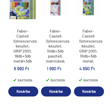
Faber-
Faber-
Faber-
Castell
Castell
Castell
Színesceruza
Színesceruza
Színesceruza
készlet,
készlet,
készlet,
GRIP 2001,
10db+3db
GRIP 2001,
18db+3db
pasztell,
10db+3db
metál+3db
matricával,
metál,
neon,
unikornis
dinós
8 990 Ft
1 990 Ft
4 690 Ft
matricával,
dinós
RAKTÁRON
RAKTÁRON
RAKTÁRON
Kosárba
Kosárba
Kosárba