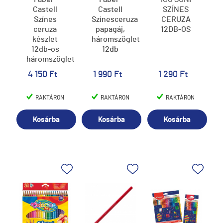
Castell
Castell
SZÍNES
Színes
Színesceruza
CERUZA
ceruza
papagáj,
12DB-OS
készlet
háromszögletű
12db-os
12db
háromszögletű
Jumbo
4 150 Ft
1 990 Ft
1 290 Ft
RAKTÁRON
RAKTÁRON
RAKTÁRON
Kosárba
Kosárba
Kosárba