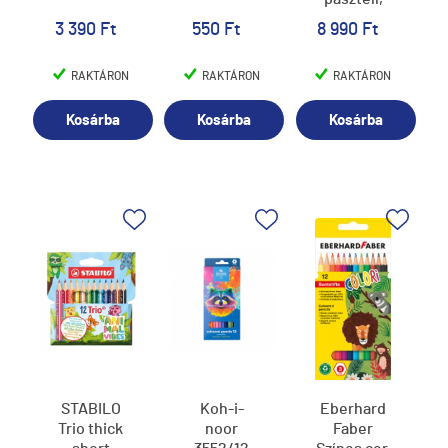
matricával,
3 390 Ft
550 Ft
8 990 Ft
unikornis
RAKTÁRON
RAKTÁRON
RAKTÁRON
Kosárba
Kosárba
Kosárba
STABILO
Koh-i-
Eberhard
Trio thick
noor
Faber