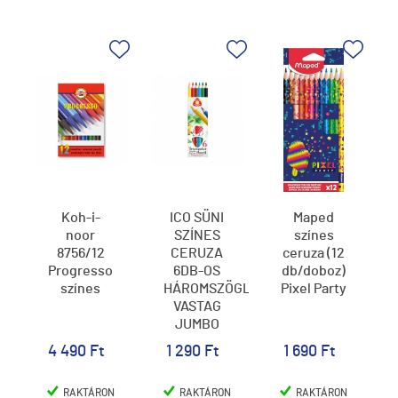
Koh-i-
ICO SÜNI
Maped
noor
SZÍNES
színes
8756/12
CERUZA
ceruza (12
Progresso
6DB-OS
db/doboz)
színes
HÁROMSZÖGLETŰ
Pixel Party
VASTAG
JUMBO
4 490 Ft
1 290 Ft
1 690 Ft
RAKTÁRON
RAKTÁRON
RAKTÁRON