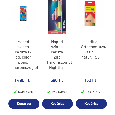
Maped
Maped
Herlitz
színes
színes
Színesceruza/12
ceruza 12
ceruza
szín,
db, color
12db,
natúr, FSC
peps,
háromszögletű,
háromszögletű
Nightfall
1 490 Ft
1 590 Ft
1 150 Ft
RAKTÁRON
RAKTÁRON
RAKTÁRON
Kosárba
Kosárba
Kosárba