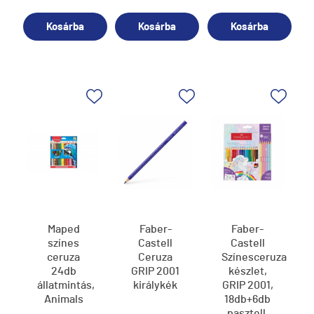
Kosárba
Kosárba
Kosárba
Maped
Faber-
Faber-
színes
Castell
Castell
ceruza
Ceruza
Színesceruza
24db
GRIP 2001
készlet,
állatmintás,
királykék
GRIP 2001,
Animals
18db+6db
pasztell,