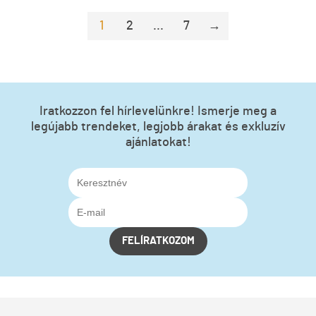
1
2
...
7
→
Iratkozzon fel hírlevelünkre! Ismerje meg a
legújabb trendeket, legjobb árakat és exkluzív
ajánlatokat!
FELÍRATKOZOM