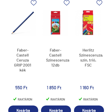
Faber-
Faber-
Herlitz
Castell
Castell
Színesceruza/12
Ceruza
Színesceruza
szín, trió,
GRIP 2001
12db
FSC
kék
550 Ft
1 850 Ft
1 160 Ft
RAKTÁRON
RAKTÁRON
RAKTÁRON
Kosárba
Kosárba
Kosárba