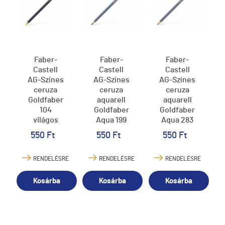
Faber-
Faber-
Faber-
Castell
Castell
Castell
AG-Színes
AG-Színes
AG-Színes
ceruza
ceruza
ceruza
Goldfaber
aquarell
aquarell
104
Goldfaber
Goldfaber
világos
Aqua 199
Aqua 283
zománc
fekete
égetett
550 Ft
550 Ft
550 Ft
sárga
vörösbarna
RENDELÉSRE
RENDELÉSRE
RENDELÉSRE
Kosárba
Kosárba
Kosárba