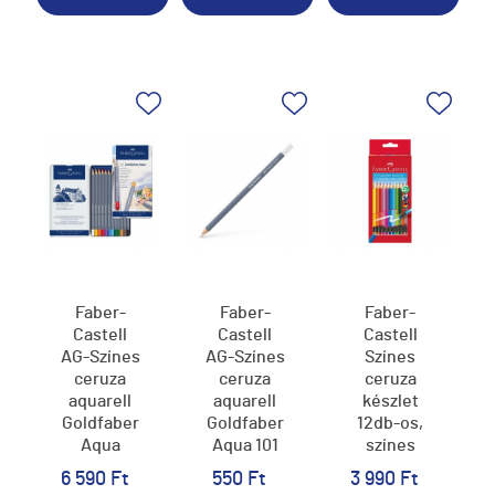
Faber-
Faber-
Faber-
Castell
Castell
Castell
AG-Színes
AG-Színes
Színes
ceruza
ceruza
ceruza
aquarell
aquarell
készlet
Goldfaber
Goldfaber
12db-os,
Aqua
Aqua 101
színes
12db-os
fehér
radírral
6 590 Ft
550 Ft
3 990 Ft
fém