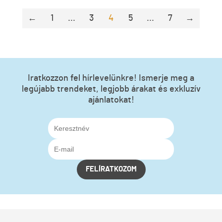
←
1
...
3
4
5
...
7
→
Iratkozzon fel hírlevelünkre! Ismerje meg a
legújabb trendeket, legjobb árakat és exkluzív
ajánlatokat!
FELÍRATKOZOM