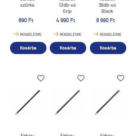
szürke
12db-os
36db-os
Grip
Black
(pasztell,neon,metál
Edition
890 Ft
4 990 Ft
8 990 Ft
színek)
fekete
test
RENDELÉSRE
RENDELÉSRE
RENDELÉSRE
Kosárba
Kosárba
Kosárba
Faber-
Faber-
Faber-