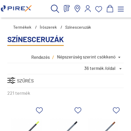
Termékek
/
Írószerek
/
Színesceruzák
SZÍNESCERUZÁK
/
Népszerűség szerint csökkenő
Rendezés
36 termék /oldal
SZŰRÉS
221 termék