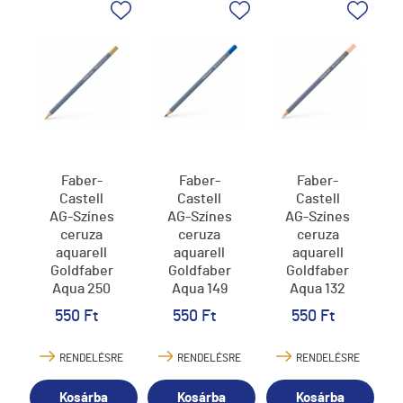
Faber-
Faber-
Faber-
Castell
Castell
Castell
AG-Színes
AG-Színes
AG-Színes
ceruza
ceruza
ceruza
aquarell
aquarell
aquarell
Goldfaber
Goldfaber
Goldfaber
Aqua 250
Aqua 149
Aqua 132
arany
kékes
világos
550 Ft
550 Ft
550 Ft
türkiz
hússzín
RENDELÉSRE
RENDELÉSRE
RENDELÉSRE
Kosárba
Kosárba
Kosárba