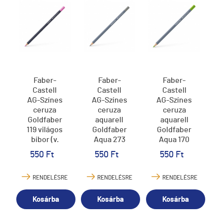
Faber-
Faber-
Faber-
Castell
Castell
Castell
AG-Színes
AG-Színes
AG-Színes
ceruza
ceruza
ceruza
Goldfaber
aquarell
aquarell
119 világos
Goldfaber
Goldfaber
bíbor (v.
Aqua 273
Aqua 170
magenta)
meleg
májuszöld
550 Ft
550 Ft
550 Ft
szürke IV.
RENDELÉSRE
RENDELÉSRE
RENDELÉSRE
Kosárba
Kosárba
Kosárba