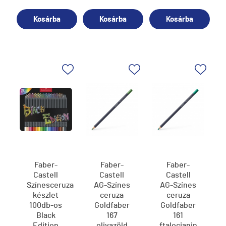
Kosárba
Kosárba
Kosárba
Faber-
Faber-
Faber-
Castell
Castell
Castell
Színesceruza
AG-Színes
AG-Színes
készlet
ceruza
ceruza
100db-os
Goldfaber
Goldfaber
Black
167
161
Edition
olivazöld
ftalocianin