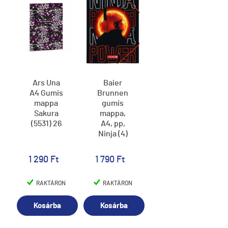
Ars Una
Baier
A4 Gumis
Brunnen
mappa
gumis
Sakura
mappa,
(5531) 26
A4, pp,
Ninja (4)
1 290 Ft
1 790 Ft
RAKTÁRON
RAKTÁRON
Kosárba
Kosárba