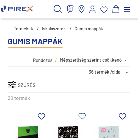
Termékek
/
Iskolaszerek
/
Gumis mappák
GUMIS MAPPÁK
/
Népszerűség szerint csökkenő
Rendezés
36 termék /oldal
SZŰRÉS
20 termék