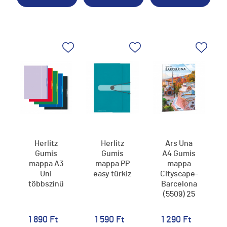
Herlitz
Herlitz
Ars Una
Gumis
Gumis
A4 Gumis
mappa A3
mappa PP
mappa
Uni
easy türkiz
Cityscape-
többszínű
Barcelona
(5509) 25
1 890 Ft
1 590 Ft
1 290 Ft