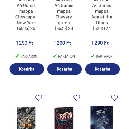
A4 Gumis
A4 Gumis
A4 Gumis
mappa
mappa
mappa
Cityscape-
Flowery
Age of the
New York
green
Titans
(5565) 25
(5535) 26
(5261) 23
1 290 Ft
1 290 Ft
1 290 Ft
RAKTÁRON
RAKTÁRON
RAKTÁRON
Kosárba
Kosárba
Kosárba