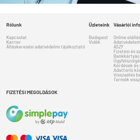
Rólunk
Üzleteink
Vásárlói in
Kapcsolat
Budapest
Online elállá
Karrier
Vidék
Adatvédele
Álláskeresési adatvédelmi tájékoztató
ÁSZF
Fizetési és s
Bankkártyás 
Ügyfélszolgá
Kérdések és 
Adattörlő kó
Visszaélés b
Termék viss
FIZETÉSI MEGOLDÁSOK