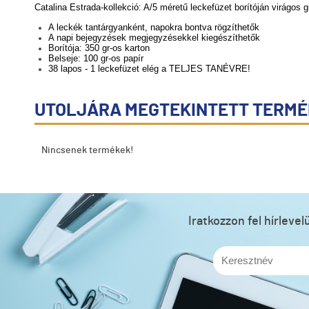
Catalina Estrada-kollekció:
A/5 méretű leckefüzet borítóján virágos g
A leckék tantárgyanként, napokra bontva rögzíthetők
A napi bejegyzések megjegyzésekkel kiegészíthetők
Borítója: 350 gr-os karton
Belseje: 100 gr-os papír
38 lapos - 1 leckefüzet elég a TELJES TANÉVRE!
UTOLJÁRA MEGTEKINTETT TERM
Nincsenek termékek!
Iratkozzon fel hírleve