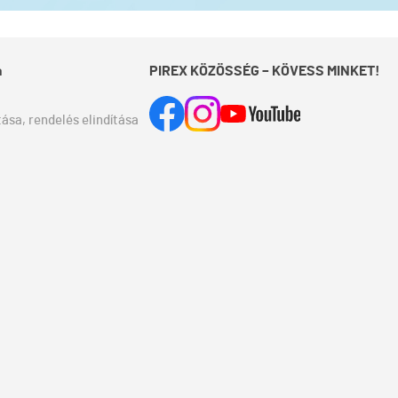
a
PIREX KÖZÖSSÉG – KÖVESS MINKET!
ása, rendelés elindítása