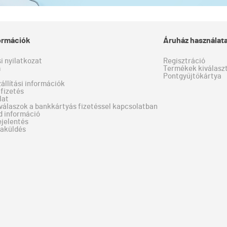
formációk
Áruház használat
si nyilatkozat
Regisztráció
m
Termékek kiválaszt
Pontgyűjtőkártya
zállítási információk
fizetés
lat
válaszok a bankkártyás fizetéssel kapcsolatban
d információ
ejelentés
zaküldés