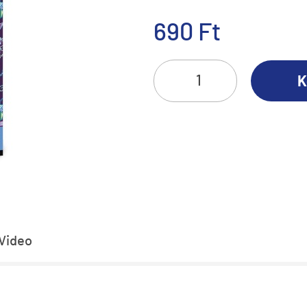
690 Ft
K
Video