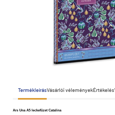
Termékleírás
Vásárlói vélemények
Értékelés
Ars Una A5 leckefüzet Catalina