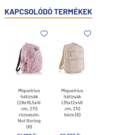
KAPCSOLÓDÓ TERMÉKEK
Miquelrius
Miquelrius
hátizsák
hátizsák
(28x16,5x41
(35x12x46
cm, 27l)
cm, 21l)
rózsaszín,
bézs (6)
Not Boring
(6)