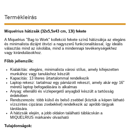
Termékleírás
Miquelrius hátizsák (32x5,5x43 cm, 13l) fekete
A Miquelrius "Bag to Work" kollekció fekete színű hátizsákja az elegáns
és minimalista dizájnt ötvözi a nagyszerű funkcionalitással, így ideális
választás mind az iskolába, mind a mindennapi tevékenységekhez
vagy kirándulásokhoz.
Főbb jellemzők:
Kialakítás:
e
legáns, minimalista városi stílus, amely kifejezetten
munkához vagy tanuláshoz készült
Kapacitás: 1
3
literes űrtartalommal rendelkezik
Laptop rekesz:
t
artalmaz egy párnázott rekeszt, amely akár egy 16"
méretű laptop befogadására is alkalmas
Anyag:
e
llenálló és vízlepergető anyagból készült a tartósság
érdekében
Rendszerezés:
t
öbb külső és belső zsebbel (köztük a képen látható
vízszintes cipzáras zsebekkel) rendelkezik az apróbb tárgyak
tárolására.
A hátizsák elején, a jobb oldalon található táblácskán a
MIQUELRIUS márkanév olvasható
Tulajdonságok: