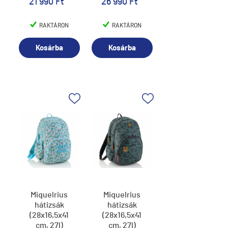
21 990 Ft
26 990 Ft
RAKTÁRON
RAKTÁRON
Kosárba
Kosárba
Miquelrius
Miquelrius
hátizsák
hátizsák
(28x16,5x41
(28x16,5x41
cm, 27l)
cm, 27l)