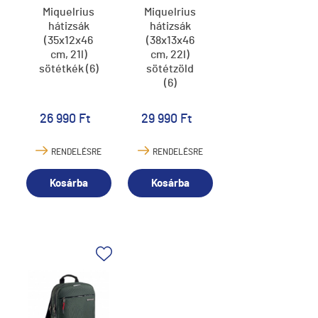
Miquelrius
Miquelrius
hátizsák
hátizsák
(35x12x46
(38x13x46
cm, 21l)
cm, 22l)
sötétkék (6)
sötétzöld
(6)
26 990 Ft
29 990 Ft
RENDELÉSRE
RENDELÉSRE
Kosárba
Kosárba