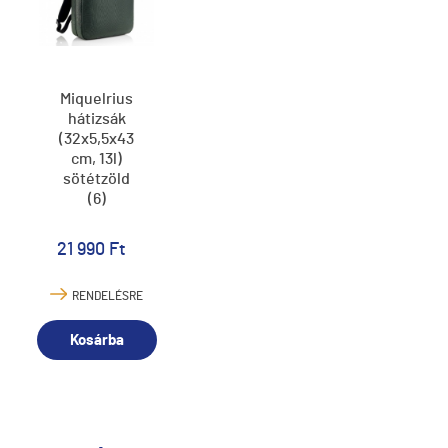
Miquelrius
hátizsák
(32x5,5x43
cm, 13l)
sötétzöld
(6)
21 990 Ft
RENDELÉSRE
Kosárba