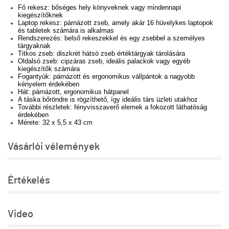
Fő rekesz: bőséges hely könyveknek vagy mindennapi
kiegészítőknek
Laptop rekesz: párnázott zseb, amely akár 16 hüvelykes laptopok
és tabletek számára is alkalmas
Rendszerezés: belső rekeszekkel és egy zsebbel a személyes
tárgyaknak
Titkos zseb: diszkrét hátsó zseb értéktárgyak tárolására
Oldalsó zseb: cipzáras zseb, ideális palackok vagy egyéb
kiegészítők számára
Fogantyúk: párnázott és ergonomikus vállpántok a nagyobb
kényelem érdekében
Hát: párnázott, ergonomikus hátpanel
A táska bőröndre is rögzíthető, így ideális társ üzleti utakhoz
További részletek: fényvisszaverő elemek a fokozott láthatóság
érdekében
Mérete: 32 x 5,5 x 43 cm
Vásárlói vélemények
Értékelés
Video