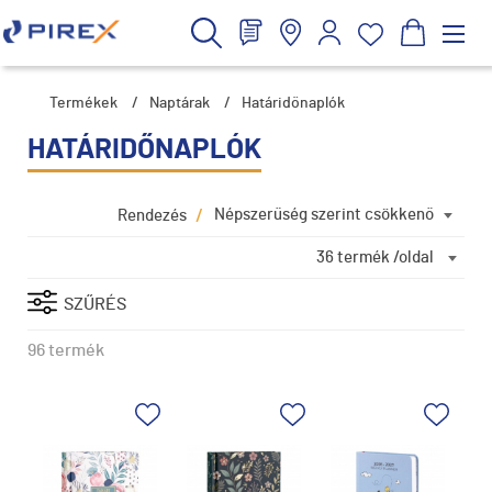
Termékek
/
Naptárak
/
Határidőnaplók
HATÁRIDŐNAPLÓK
/
Népszerűség szerint csökkenő
Rendezés
36 termék /oldal
SZŰRÉS
96 termék