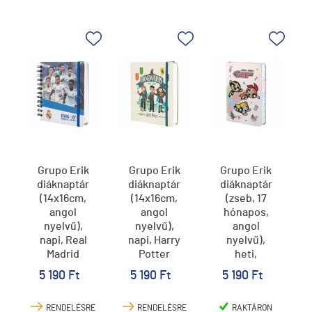
Grupo Erik
Grupo Erik
Grupo Erik
diáknaptár
diáknaptár
diáknaptár
(14x16cm,
(14x16cm,
(zseb, 17
angol
angol
hónapos,
nyelvű),
nyelvű),
angol
napi, Real
napi, Harry
nyelvű),
Madrid
Potter
heti,
2026/2027
2026/2027
Pindúr
5 190 Ft
5 190 Ft
5 190 Ft
Pandúrok
2026/2027
RENDELÉSRE
RENDELÉSRE
RAKTÁRON