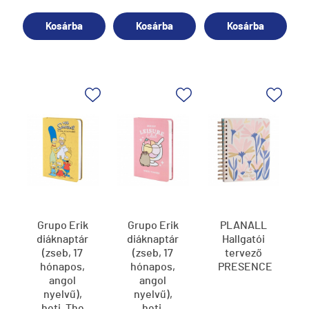
Kosárba
Kosárba
Kosárba
Grupo Erik
Grupo Erik
PLANALL
diáknaptár
diáknaptár
Hallgatói
(zseb, 17
(zseb, 17
tervező
hónapos,
hónapos,
PRESENCE
angol
angol
nyelvű),
nyelvű),
heti, The
heti,