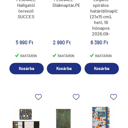
Hallgatói
Diáknaptár,PERFECT
spirálos
tervező
határidőnapló
SUCCES
(21x15 cm),
heti, 16
hónapos
2026.09-
2027.12,
5 990 Ft
2 990 Ft
6 390 Ft
méhecskés
RAKTÁRON
RAKTÁRON
RAKTÁRON
Kosárba
Kosárba
Kosárba