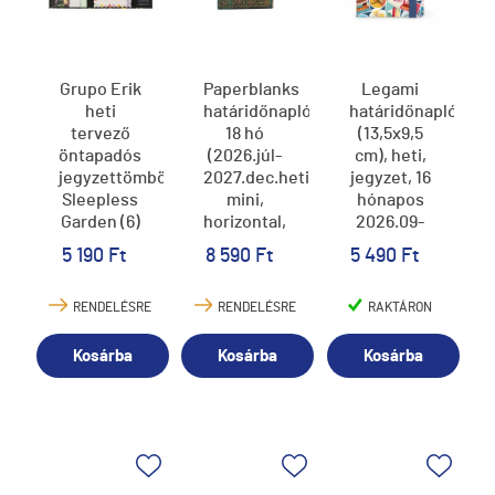
Grupo Erik
Paperblanks
Legami
heti
határidőnapló
határidőnapló
tervező
18 hó
(13,5x9,5
öntapadós
(2026.júl-
cm), heti,
jegyzettömbökkel,
2027.dec.heti),
jegyzet, 16
Sleepless
mini,
hónapos
Garden (6)
horizontal,
2026.09-
Emerald
2027.12,
5 190 Ft
8 590 Ft
5 490 Ft
Flower
Travel
Sticker
RENDELÉSRE
RENDELÉSRE
RAKTÁRON
Kosárba
Kosárba
Kosárba