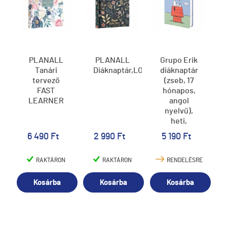
PLANALL
PLANALL
Grupo Erik
Tanári
Diáknaptár,LOVELY
diáknaptár
tervező
(zseb, 17
FAST
hónapos,
LEARNER
angol
nyelvű),
heti,
Snoopy
6 490 Ft
2 990 Ft
5 190 Ft
2026/2027
RAKTÁRON
RAKTÁRON
RENDELÉSRE
Kosárba
Kosárba
Kosárba