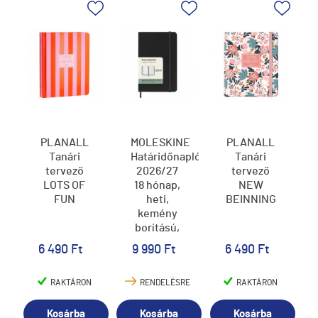
PLANALL
MOLESKINE
PLANALL
Tanári
Határidőnapló
Tanári
tervező
2026/27
tervező
LOTS OF
18 hónap,
NEW
FUN
heti,
BEINNING
kemény
borítású,
fekete (P)
6 490 Ft
9 990 Ft
6 490 Ft
RAKTÁRON
RENDELÉSRE
RAKTÁRON
Kosárba
Kosárba
Kosárba