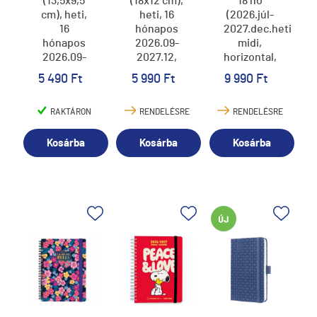
(13,5x9,5
(18x12 cm),
18 hó
cm), heti,
heti, 16
(2026.júl-
16
hónapos
2027.dec.heti),
hónapos
2026.09-
midi,
2026.09-
2027.12,
horizontal,
2027.12,
Travel
Flexis,
5 490 Ft
5 990 Ft
9 990 Ft
málna
Stickers
New York
Rose
RAKTÁRON
RENDELÉSRE
RENDELÉSRE
Kosárba
Kosárba
Kosárba