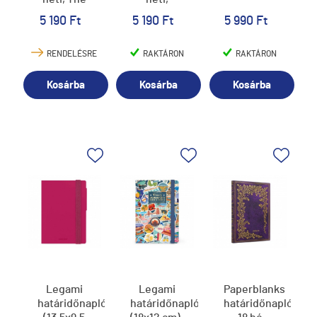
Simpsons
Pusheen
5 190 Ft
5 190 Ft
5 990 Ft
2026/2027
Tropical
2026/2027
RENDELÉSRE
RAKTÁRON
RAKTÁRON
Kosárba
Kosárba
Kosárba
Legami
Legami
Paperblanks
határidőnapló
határidőnapló
határidőnapló