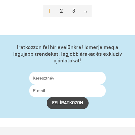
1
2
3
→
Iratkozzon fel hírlevelünkre! Ismerje meg a
legújabb trendeket, legjobb árakat és exkluzív
ajánlatokat!
FELÍRATKOZOM