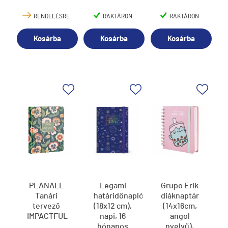
RENDELÉSRE
RAKTÁRON
RAKTÁRON
Kosárba
Kosárba
Kosárba
PLANALL
Legami
Grupo Erik
Tanári
határidőnapló
diáknaptár
tervező
(18x12 cm),
(14x16cm,
IMPACTFUL
napi, 16
angol
hónapos
nyelvű),