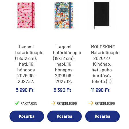
Legami
Legami
MOLESKINE
határidőnapló
határidőnapló
Határidőnapló
(18x12 cm),
(18x12 cm),
2026/27
heti, 16
napi, 16
18 hónap,
hónapos
hónapos
heti, puha
2026.09-
2026.09-
borítású,
2027.12,
2027.12,
fekete (L)
macis,
Travel,
5 990 Ft
6 390 Ft
11 990 Ft
cseresznyés
matricák
RAKTÁRON
RENDELÉSRE
RENDELÉSRE
Kosárba
Kosárba
Kosárba