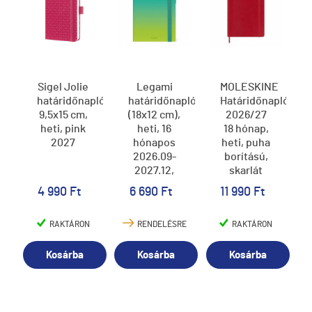
Sigel Jolie
Legami
MOLESKINE
határidőnapló,
határidőnapló
Határidőnapló
9,5x15 cm,
(18x12 cm),
2026/27
heti, pink
heti, 16
18 hónap,
2027
hónapos
heti, puha
2026.09-
borítású,
2027.12,
skarlát
Shades of
piros (L)
4 990 Ft
6 690 Ft
11 990 Ft
green
RAKTÁRON
RENDELÉSRE
RAKTÁRON
Kosárba
Kosárba
Kosárba