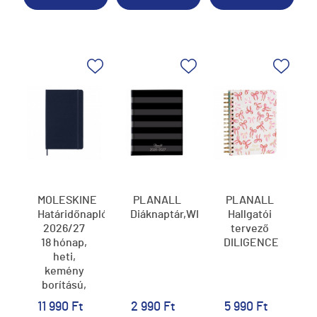
MOLESKINE
PLANALL
PLANALL
Határidőnapló
Diáknaptár,WIN
Hallgatói
2026/27
tervező
18 hónap,
DILIGENCE
heti,
kemény
borítású,
zafír kék
11 990 Ft
2 990 Ft
5 990 Ft
(L)