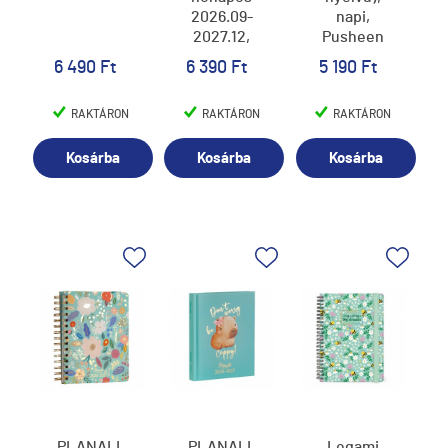
2026.09-
napi,
2027.12,
Pusheen
Celestial,
2026/2027
6 490 Ft
6 390 Ft
5 190 Ft
égitestek
RAKTÁRON
RAKTÁRON
RAKTÁRON
Kosárba
Kosárba
Kosárba
PLANALL
PLANALL
Legami