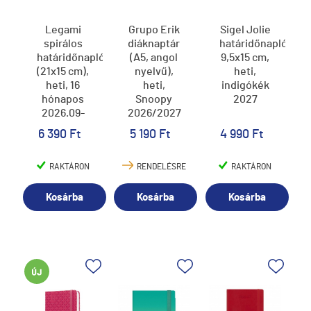
Legami
Grupo Erik
Sigel Jolie
spirálos
diáknaptár
határidőnapló,
határidőnapló
(A5, angol
9,5x15 cm,
(21x15 cm),
nyelvű),
heti,
heti, 16
heti,
indigókék
hónapos
Snoopy
2027
2026.09-
2026/2027
2027.12,
6 390 Ft
5 190 Ft
4 990 Ft
virágos
RAKTÁRON
RENDELÉSRE
RAKTÁRON
Kosárba
Kosárba
Kosárba