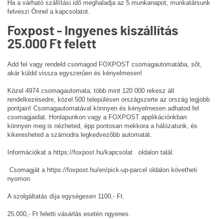
Ha a várható szállítási idő meghaladja az 5 munkanapot, munkatársunk
felveszi Önnel a kapcsolatot.
Foxpost - Ingyenes kiszállítás
25.000 Ft felett
Add fel vagy rendeld csomagod FOXPOST csomagautomatába, sőt,
akár küldd vissza egyszerűen és kényelmesen!
Közel 4974 csomagautomata, több mint 120 000 rekesz áll
rendelkezésedre, közel 500 településen országszerte az ország legjobb
pontjain! Csomagautomatával könnyen és kényelmesen adhatod fel
csomagjaidat. Honlapunkon vagy a FOXPOST applikációnkban
könnyen meg is nézheted, épp pontosan mekkora a hálózatunk, és
kikeresheted a számodra legkedvezőbb automatát.
Információkat a
https://foxpost.hu/kapcsolat
oldalon talál.
Csomagját a https://foxpost.hu/en/pick-up-parcel oldalon követheti
nyomon.
A szolgáltatás díja egységesen 1100,- Ft.
25.000,- Ft feletti vásárlás esetén ngyenes.