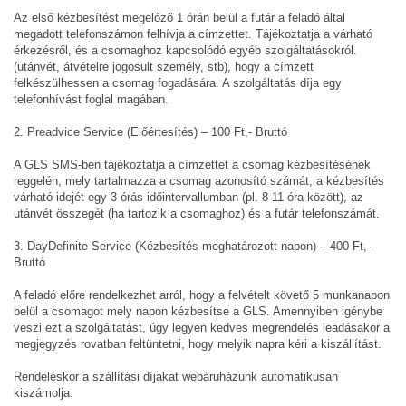
Az első kézbesítést megelőző 1 órán belül a futár a feladó által
megadott telefonszámon felhívja a címzettet. Tájékoztatja a várható
érkezésről, és a csomaghoz kapcsolódó egyéb szolgáltatásokról.
(utánvét, átvételre jogosult személy, stb), hogy a címzett
felkészülhessen a csomag fogadására. A szolgáltatás díja egy
telefonhívást foglal magában.
2. Preadvice Service (Előértesítés) – 100 Ft,- Bruttó
A GLS SMS-ben tájékoztatja a címzettet a csomag kézbesítésének
reggelén, mely tartalmazza a csomag azonosító számát, a kézbesítés
várható idejét egy 3 órás időintervallumban (pl. 8-11 óra között), az
utánvét összegét (ha tartozik a csomaghoz) és a futár telefonszámát.
3. DayDefinite Service (Kézbesítés meghatározott napon) – 400 Ft,-
Bruttó
A feladó előre rendelkezhet arról, hogy a felvételt követő 5 munkanapon
belül a csomagot mely napon kézbesítse a GLS. Amennyiben igénybe
veszi ezt a szolgáltatást, úgy legyen kedves megrendelés leadásakor a
megjegyzés rovatban feltüntetni, hogy melyik napra kéri a kiszállítást.
Rendeléskor a szállítási díjakat webáruházunk automatikusan
kiszámolja.