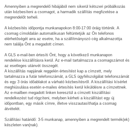
Amennyiben a megrendelő hibájából nem sikerül kétszeri próbálkozás
után kézbesíteni a csomagot, a harmadik szállítás megfizetése a
megrendelőt terheli.
A kézbesítés időpontja munkanapokon 8:00-17:00 óráig történik. A
csomag címoldalán automatikusan feltüntetjük az Ön telefonos
elérhetőségét arra az esetre, ha a szállítmányozó cég alkalmazottja
nem találja Önt a megadott címen.
A GLS e-mail-ben értesíti Önt, hogy a következő munkanapon
rendelése kiszállításra kerül. Az e-mail tartalmazza a csomagszámot és
az esetleges utánvét összegét.
A kiszállítás napjának reggelén értesítést kap a címzett, mely
tartalmazza a futár telefonszámát, a GLS ügyfélszolgálat telefonszámát
és egy 3 órás időablakot a várható kézbesítésről. A kiszállítási kísérlet
meghiúsulása esetén e-mailes értesítés kerül kiküldésre a címzettnek.
Az e-mailben megadott linken keresztül a címzett kiszállítási
rendelkezést tud rögzíteni, melyben kérheti a kiszállítást egy új
időpontban, egy másik címre, illetve visszautasíthatja a csomag
átvételét.
Szállítási határidő: 3-5 munkanap, amennyiben a megrendelt termék(ek)
készleten van(nak).