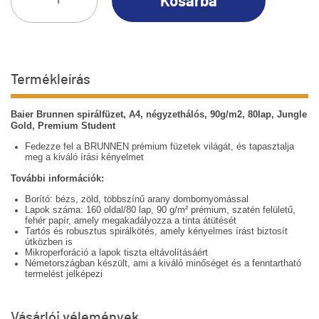
Kosárba
Termékleírás
Baier Brunnen spirálfüzet, A4, négyzethálós, 90g/m2, 80lap, Jungle
Gold, Premium Student
Fedezze fel a BRUNNEN prémium füzetek világát, és tapasztalja
meg a kiváló írási kényelmet
További információk:
Borító: bézs, zöld, többszínű arany dombornyomással
Lapok száma: 160 oldal/80 lap, 90 g/m² prémium, szatén felületű,
fehér papír, amely megakadályozza a tinta átütését
Tartós és robusztus spirálkötés, amely kényelmes írást biztosít
útközben is
Mikroperforáció a lapok tiszta eltávolításáért
Németországban készült, ami a kiváló minőséget és a fenntartható
termelést jelképezi
Vásárlói vélemények