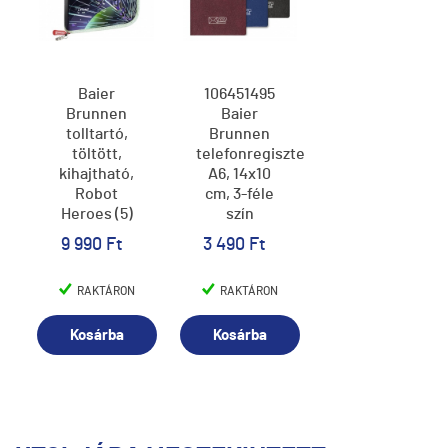
Baier
106451495
Brunnen
Baier
tolltartó,
Brunnen
töltött,
telefonregiszter,
kihajtható,
A6, 14x10
Robot
cm, 3-féle
Heroes (5)
szín
9 990 Ft
3 490 Ft
RAKTÁRON
RAKTÁRON
Kosárba
Kosárba