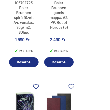
106792723
Baier
Baier
Brunnen
Brunnen
gumis
spirálfüzet,
mappa, A3,
A4, vonalas,
PP, Robot
90g/m2,
Heroes (5)
80lap,
Bloom Gold,
1 590 Ft
2 490 Ft
Premium
Student
RAKTÁRON
RAKTÁRON
Kosárba
Kosárba