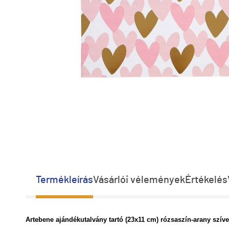
Termékleírás
Vásárlói vélemények
Értékelés
Artebene ajándékutalvány tartó (23x11 cm) rózsaszín-arany szív