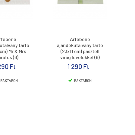
rtebene
Artebene
utalvány tartó
ajándékutalvány tartó
 cm) Mr & Mrs
(23x11 cm) pasztell
iratos (6)
virág levelekkel (6)
290 Ft
1 290 Ft
RAKTÁRON
RAKTÁRON