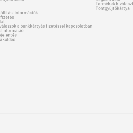
m
Termékek kiválaszt
Pontgyűjtőkártya
zállítási információk
fizetés
lat
válaszok a bankkártyás fizetéssel kapcsolatban
d információ
ejelentés
zaküldés