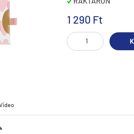
RAKTÁRON
1 290 Ft
K
Video
ek