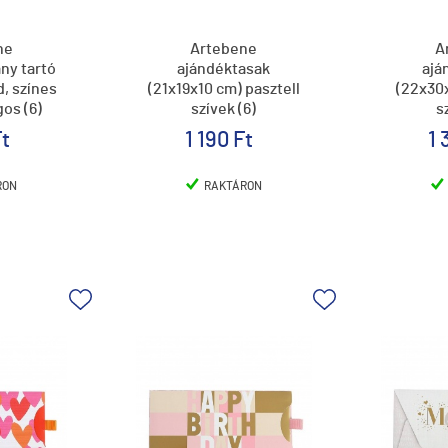
ne
Artebene
A
ny tartó
ajándéktasak
ajá
d, színes
(21x19x10 cm) pasztell
(22x30x
gos (6)
szívek (6)
s
Ft
1 190 Ft
1 
RON
RAKTÁRON