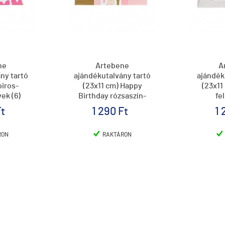
ne
Artebene
A
ny tartó
ajándékutalvány tartó
ajándék
piros-
(23x11 cm) Happy
(23x11
ek (6)
Birthday rózsaszín-
fel
arany csíkos (6)
Ft
1 290 Ft
1 
RON
RAKTÁRON