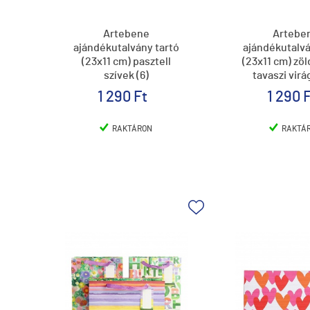
Artebene
Artebe
ajándékutalvány tartó
ajándékutalvá
(23x11 cm) pasztell
(23x11 cm) zöl
szívek (6)
tavaszi virá
1 290 Ft
1 290 
RAKTÁRON
RAKTÁ