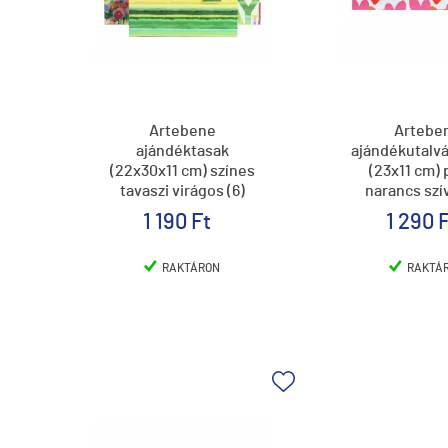
Artebene
Artebe
ajándéktasak
ajándékutalvá
(22x30x11 cm) színes
(23x11 cm) 
tavaszi virágos (6)
narancs szív
1 190 Ft
1 290 
RAKTÁRON
RAKTÁ