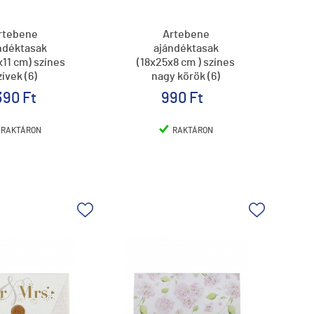
rtebene
Artebene
ndéktasak
ajándéktasak
11 cm) színes
(18x25x8 cm ) színes
zívek (6)
nagy körök (6)
390 Ft
990 Ft
RAKTÁRON
RAKTÁRON