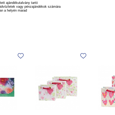
tett ajándékutalvány tartó
s üdvözletek vagy pénzajándékok számára
an a helyén marad