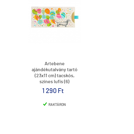
Artebene
ajándékutalvány tartó
(23x11 cm) tacskós,
színes lufis (6)
1 290 Ft
RAKTÁRON