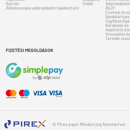
Karrier
Vidék
Adatvédele
Álláskeresési adatvédelmi tájékoztató
ÁSZF
Fizetési és s
Bankkártyás 
Ügyfélszolgá
Kérdések és 
Adattörlő kó
Visszaélés b
Termék viss
FIZETÉSI MEGOLDÁSOK
© Pirex papír Minden jog fenntartva!