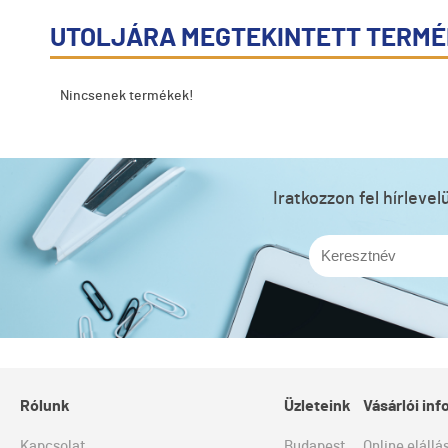
UTOLJÁRA MEGTEKINTETT TERM
Nincsenek termékek!
Iratkozzon fel hírleve
Rólunk
Üzleteink
Vásárlói in
Kapcsolat
Budapest
Online elállá