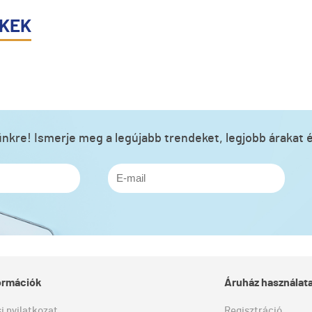
ÉKEK
lünkre! Ismerje meg a legújabb trendeket, legjobb árakat é
formációk
Áruház használat
si nyilatkozat
Regisztráció