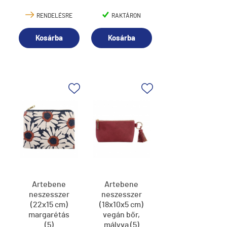
RENDELÉSRE
RAKTÁRON
Kosárba
Kosárba
Artebene
Artebene
neszesszer
neszesszer
(22x15 cm)
(18x10x5 cm)
margarétás
vegán bőr,
(5)
mályva (5)