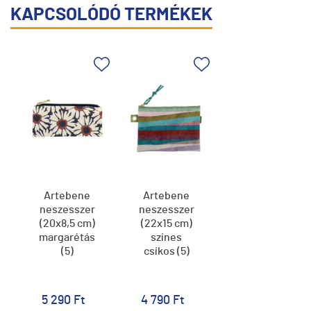
KAPCSOLÓDÓ TERMÉKEK
Artebene
Artebene
neszesszer
neszesszer
(20x8,5 cm)
(22x15 cm)
margarétás
színes
(5)
csíkos (5)
5 290 Ft
4 790 Ft