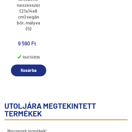
neszesszer
(21x14x8
cm) vegán
bőr, mályva
(5)
9 590 Ft
RAKTÁRON
Kosárba
UTOLJÁRA MEGTEKINTETT
TERMÉKEK
Nincsenek termékek!