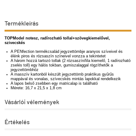
Termékleírás
TOPModel notesz, radírozható tollal+szövegkiemelővel,
szivecskés
A PENfection termékcsalád jegyzettömbje aranyos szíveivel és
élénk piros és rózsaszín színeivel vonzza a tekintetet
A három hozzá tartozó tollak (2 rózsaszín/lila kiemelő, 1 radírozható
zselés toll) egy hálós tokban, gumiszalaggal rögzíthetők a
jegyzettömbhöz
A masszív kartonból készült jegyzettömb praktikus gyűrűs
mappával és vonalas, szívecskés mintás lapokkal rendelkezik
A lapos belső zsebben egy matricalap is található
Mérete: 16,7 x 21,5 x 1,8 cm
Vásárlói vélemények
Értékelés