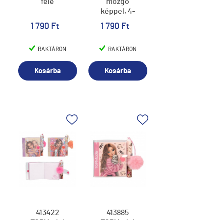
féle
mozgó
képpel, 4-
féle minta
1 790 Ft
1 790 Ft
RAKTÁRON
RAKTÁRON
Kosárba
Kosárba
413422
413885