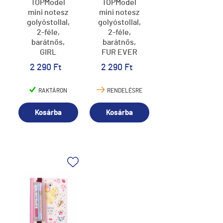
TOPModel
TOPModel
mini notesz
mini notesz
golyóstollal,
golyóstollal,
2-féle,
2-féle,
barátnős,
barátnős,
GIRL
FUR EVER
POWER (5)
FRIENDS (5)
2 290 Ft
2 290 Ft
RAKTÁRON
RENDELÉSRE
Kosárba
Kosárba