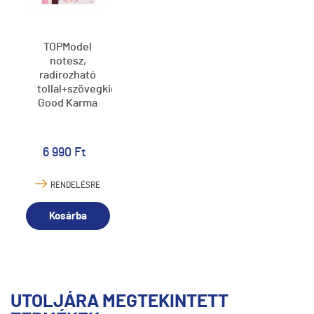
TOPModel
notesz,
radírozható
tollal+szövegkiemelővel,
Good Karma
6 990 Ft
RENDELÉSRE
Kosárba
UTOLJÁRA MEGTEKINTETT