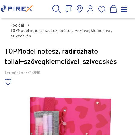
Főoldal
/
TOPModel notesz, radírozható tollal+szövegkiemelővel,
szivecskés
TOPModel notesz, radírozható
tollal+szövegkiemelővel, szivecskés
Termékkód:
413890